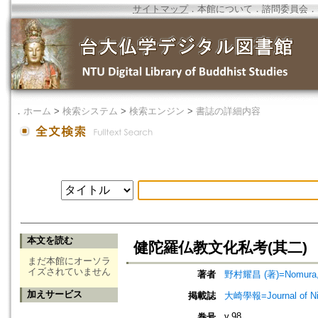
サイトマップ
．
本館について
．
諮問委員会
．
．
ホーム
>
検索システム
>
検索エンジン
>
書誌の詳細内容
本文を読む
健陀羅仏教文化私考(其二)
まだ本館にオーソラ
イズされていません
著者
野村耀昌 (著)=Nomura, Y
加えサービス
掲載誌
大崎學報=Journal of 
v.98
巻号