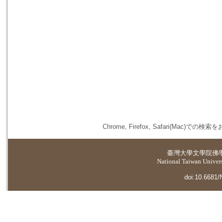
Chrome, Firefox, Safari(
臺灣大學
文學院佛
National Taiwan Universi
doi:10.6681