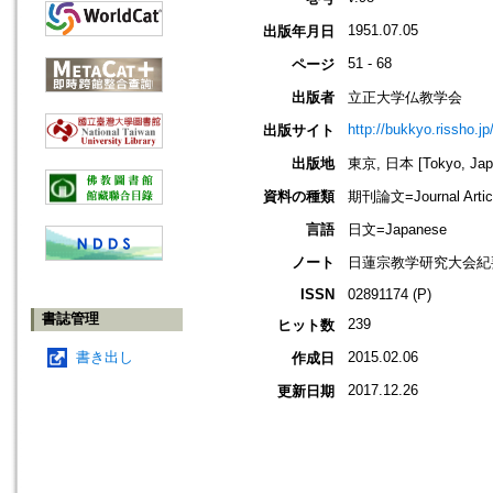
1951.07.05
出版年月日
51 - 68
ページ
出版者
立正大学仏教学会
http://bukkyo.rissho.jp
出版サイト
出版地
東京, 日本 [Tokyo, Jap
資料の種類
期刊論文=Journal Artic
言語
日文=Japanese
ノート
日蓮宗教学研究大会紀
ISSN
02891174 (P)
書誌管理
239
ヒット数
書き出し
2015.02.06
作成日
2017.12.26
更新日期