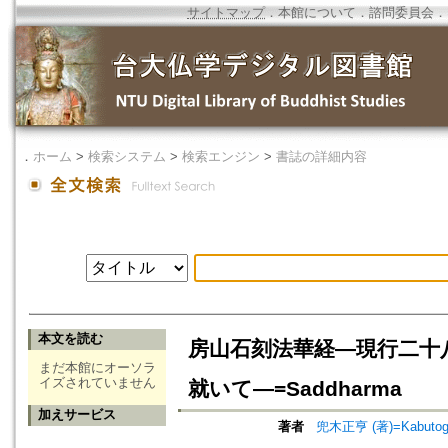
サイトマップ
．
本館について
．
諮問委員会
．
．
ホーム
>
検索システム
>
検索エンジン
>
書誌の詳細内容
本文を読む
房山石刻法華経―現行二十
まだ本館にオーソラ
イズされていません
就いて―=Saddharma
加えサービス
著者
兜木正亨 (著)=Kabutogi,