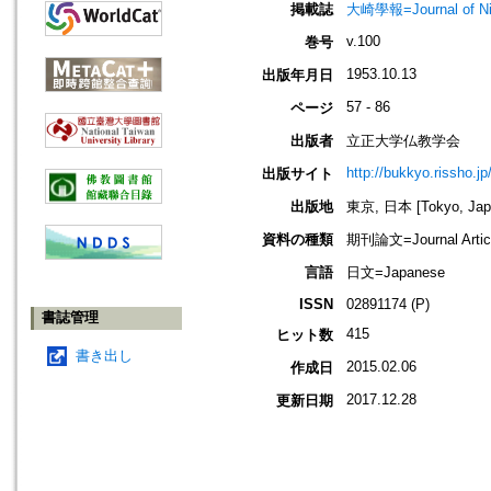
掲載誌
大崎學報=Journal of 
v.100
巻号
1953.10.13
出版年月日
57 - 86
ページ
出版者
立正大学仏教学会
http://bukkyo.rissho.jp
出版サイト
出版地
東京, 日本 [Tokyo, Jap
資料の種類
期刊論文=Journal Artic
言語
日文=Japanese
ISSN
02891174 (P)
書誌管理
415
ヒット数
書き出し
2015.02.06
作成日
2017.12.28
更新日期