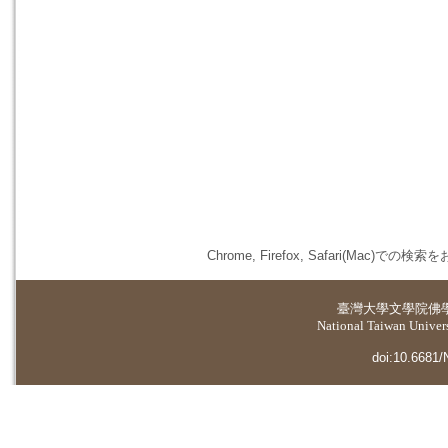
Chrome, Firefox, Safari(
臺灣大學
文學院佛
National Taiwan Universi
doi:10.6681