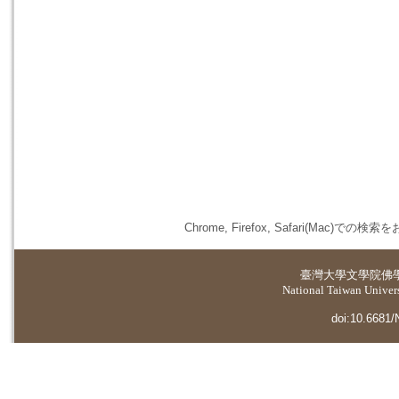
Chrome, Firefox, Safari(
臺灣大學
文學院佛
National Taiwan Universi
doi:10.6681