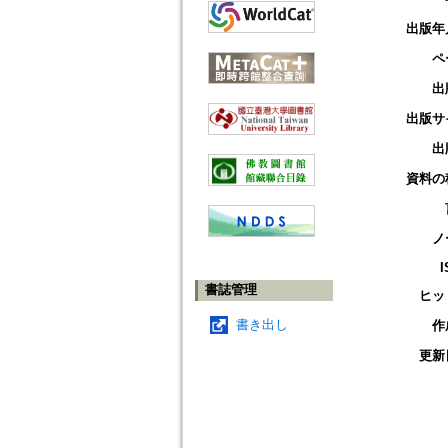
出版年
ペ
出
出版サ
出
資料の
ノ
I
書誌管理
ヒッ
書き出し
作
更新