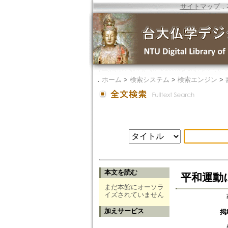
サイトマップ
．
．
ホーム
>
検索システム
>
検索エンジン
>
本文を読む
平和運動
まだ本館にオーソラ
イズされていません
加えサービス
掲