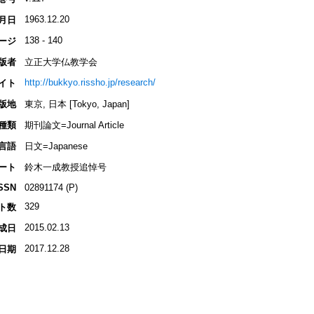
1963.12.20
月日
138 - 140
ージ
版者
立正大学仏教学会
http://bukkyo.rissho.jp/research/
イト
版地
東京, 日本 [Tokyo, Japan]
種類
期刊論文=Journal Article
言語
日文=Japanese
ート
鈴木一成教授追悼号
SSN
02891174 (P)
329
ト数
2015.02.13
成日
2017.12.28
日期