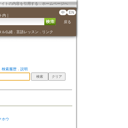
サイトの内容を引用する
．
ホームページへ
中
EN
ト内
｜
戻る
タル仏経
言語レッスン
リンク
．
．
．
検索履歴
．
説明
ガクホウ