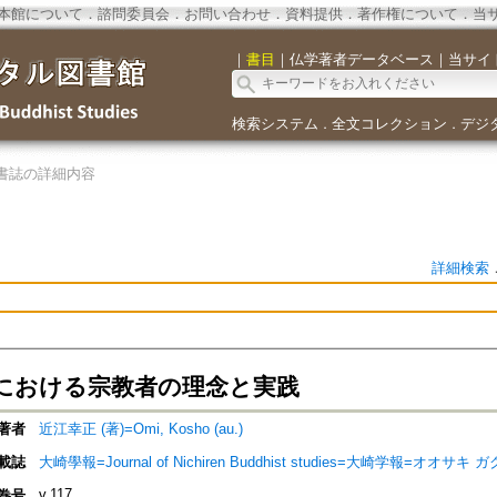
本館について
．
諮問委員会
．
お問い合わせ
．
資料提供
．
著作権について
．
当
｜
書目
｜
仏学著者データベース
｜
当サイ
検索システム
全文コレクション
デジ
．
．
書誌の詳細内容
詳細検索
における宗教者の理念と実践
著者
近江幸正 (著)=Omi, Kosho (au.)
載誌
大崎學報=Journal of Nichiren Buddhist studies=大崎学報=オオサキ 
v.117
巻号