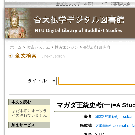
サイトマップ
．
本館について
．
諮問委員会
．
．
ホーム
>
検索システム
>
検索エンジン
>
書誌の詳細内容
本文を読む
マガダ王統史考(一)=A Study of 
まだ本館にオーソラ
イズされていません
著者
塚本啓祥 (著)=Tsukamoto
加えサービス
掲載誌
大崎學報=Journal of 
v.117
巻号