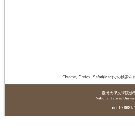
Chrome, Firefox, Safari(
臺灣大學
文學院佛
National Taiwan Universi
doi:10.6681