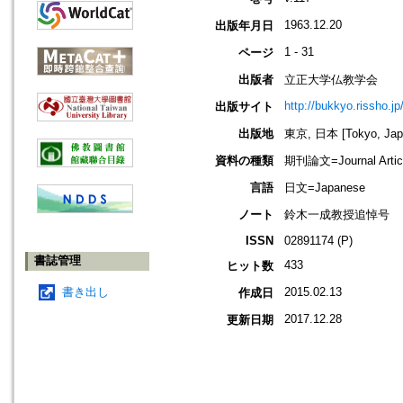
1963.12.20
出版年月日
1 - 31
ページ
出版者
立正大学仏教学会
http://bukkyo.rissho.jp
出版サイト
出版地
東京, 日本 [Tokyo, Jap
資料の種類
期刊論文=Journal Artic
言語
日文=Japanese
ノート
鈴木一成教授追悼号
ISSN
02891174 (P)
書誌管理
433
ヒット数
書き出し
2015.02.13
作成日
2017.12.28
更新日期