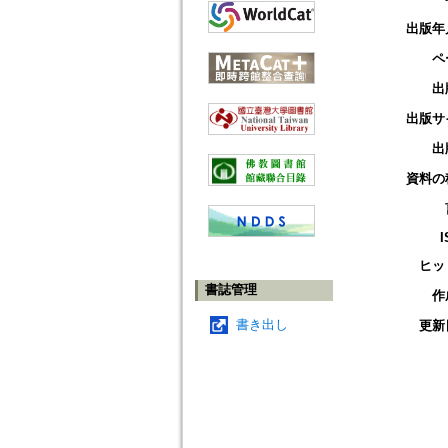
出版年
ペ
出
出版サ
出
資料の
I
ヒッ
書誌管理
作
書き出し
更新