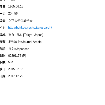
1965.06.15
月日
20 - 56
ージ
版者
立正大学仏教学会
http://bukkyo.rissho.jp/research/
イト
版地
東京, 日本 [Tokyo, Japan]
種類
期刊論文=Journal Article
言語
日文=Japanese
SSN
02891174 (P)
537
ト数
2015.02.13
成日
2017.12.29
日期