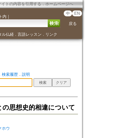
サイトの内容を引用する
．
ホームページへ
中
EN
ト内
｜
戻る
タル仏経
言語レッスン
リンク
．
．
．
検索履歴
．
説明
諦訳との思想史的相違について
ガクホウ