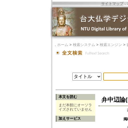
サイトマップ
．
．
ホーム
>
検索システム
>
検索エンジン
>
本文を読む
弁中辺論(
まだ本館にオーソラ
イズされていません
加えサービス
掲