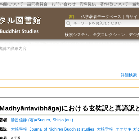
本館について
．
諮問委員会
．
お問い合わせ
．
資料提供
．
著作権について
．
当
｜
書目
｜
仏学著者データベース
｜
当サイ
検索システム
全文コレクション
デジ
．
．
書誌の詳細内容
詳細検索
Madhyāntavibhāga)における玄奘訳と真
著者
勝呂信静 (著)=Suguro, Shinjo (au.)
載誌
大崎學報=Journal of Nichiren Buddhist studies=大崎学報=オオサキ 
v.119
巻号