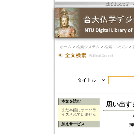
サイトマップ
．
．
ホーム
>
検索システム
>
検索エンジン
>
本文を読む
思い出す
まだ本館にオーソラ
イズされていません
加えサービス
掲