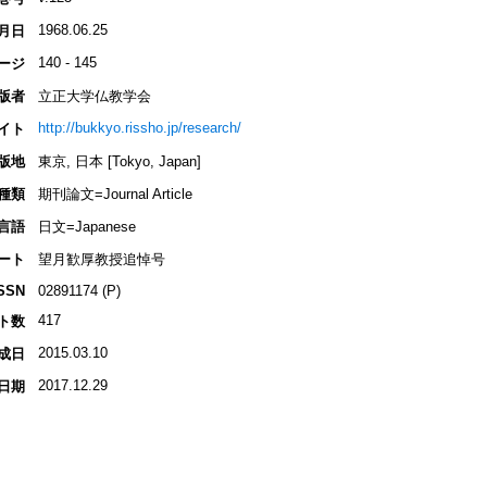
1968.06.25
月日
140 - 145
ージ
版者
立正大学仏教学会
http://bukkyo.rissho.jp/research/
イト
版地
東京, 日本 [Tokyo, Japan]
種類
期刊論文=Journal Article
言語
日文=Japanese
ート
望月歓厚教授追悼号
SSN
02891174 (P)
417
ト数
2015.03.10
成日
2017.12.29
日期