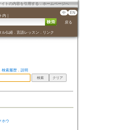
サイトの内容を引用する
．
ホームページへ
中
EN
ト内
｜
戻る
タル仏経
言語レッスン
リンク
．
．
．
検索履歴
．
説明
ガクホウ