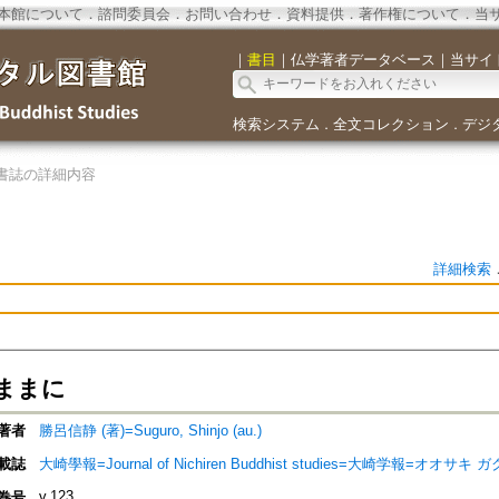
本館について
．
諮問委員会
．
お問い合わせ
．
資料提供
．
著作権について
．
当
｜
書目
｜
仏学著者データベース
｜
当サイ
検索システム
全文コレクション
デジ
．
．
書誌の詳細内容
詳細検索
ままに
著者
勝呂信静 (著)=Suguro, Shinjo (au.)
載誌
大崎學報=Journal of Nichiren Buddhist studies=大崎学報=オオサキ 
v.123
巻号