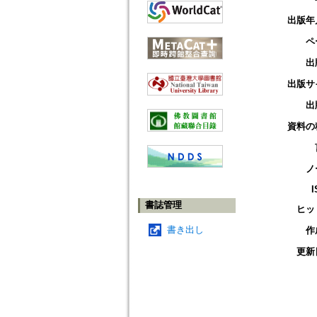
出版年
ペ
出
出版サ
出
資料の
ノ
I
書誌管理
ヒッ
書き出し
作
更新