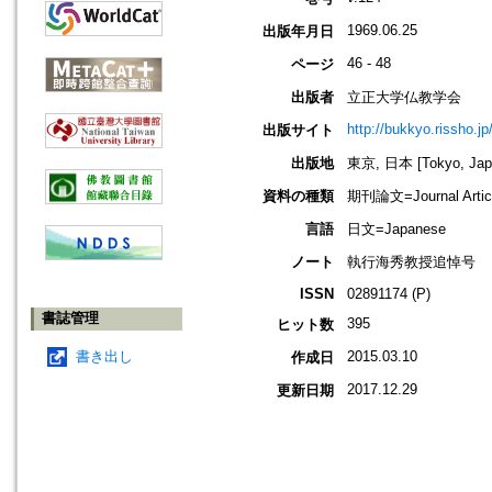
1969.06.25
出版年月日
46 - 48
ページ
出版者
立正大学仏教学会
http://bukkyo.rissho.jp
出版サイト
出版地
東京, 日本 [Tokyo, Jap
資料の種類
期刊論文=Journal Artic
言語
日文=Japanese
ノート
執行海秀教授追悼号
ISSN
02891174 (P)
書誌管理
395
ヒット数
書き出し
2015.03.10
作成日
2017.12.29
更新日期