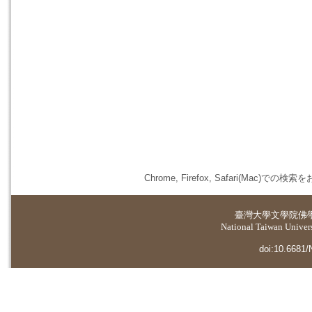
Chrome, Firefox, Safari(
臺灣大學
文學院佛
National Taiwan Universi
doi:10.6681