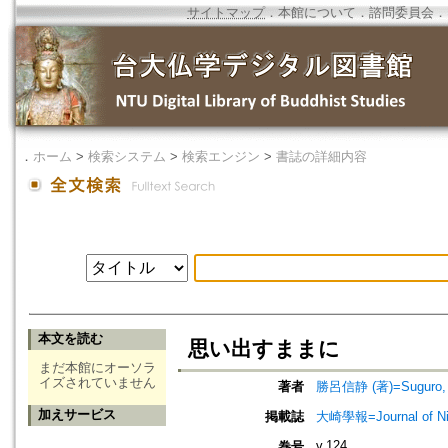
サイトマップ
．
本館について
．
諮問委員会
．
．
ホーム
>
検索システム
>
検索エンジン
>
書誌の詳細内容
本文を読む
思い出すままに
まだ本館にオーソラ
イズされていません
著者
勝呂信静 (著)=Suguro, Sh
加えサービス
掲載誌
大崎學報=Journal of 
v.124
巻号