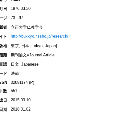
1976.03.30
月日
73 - 97
ージ
版者
立正大学仏教学会
http://bukkyo.rissho.jp/research/
イト
版地
東京, 日本 [Tokyo, Japan]
種類
期刊論文=Journal Article
言語
日文=Japanese
ード
法勅
SSN
02891174 (P)
551
ト数
2015.03.10
成日
2018.01.02
日期