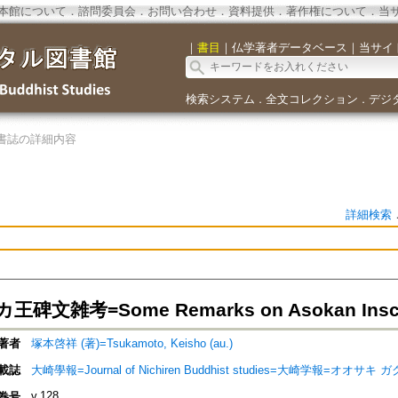
本館について
．
諮問委員会
．
お問い合わせ
．
資料提供
．
著作権について
．
当
｜
書目
｜
仏学著者データベース
｜
当サイ
検索システム
全文コレクション
デジ
．
．
書誌の詳細内容
詳細検索
碑文雑考=Some Remarks on Asokan Inscri
著者
塚本啓祥 (著)=Tsukamoto, Keisho (au.)
載誌
大崎學報=Journal of Nichiren Buddhist studies=大崎学報=オオサキ 
v.128
巻号