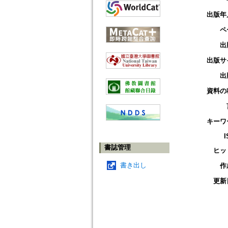
出版年
ペ
出
出版サ
出
資料の
キーワ
I
書誌管理
ヒッ
書き出し
作
更新