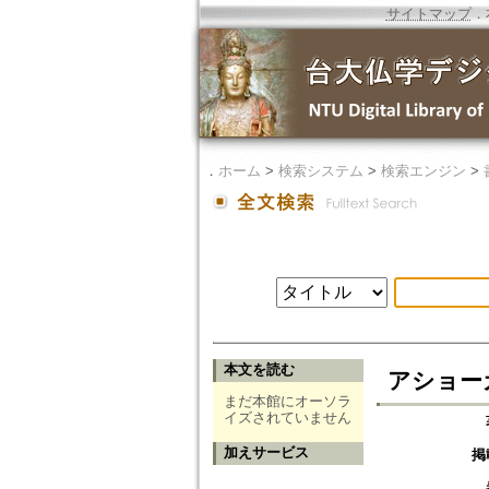
サイトマップ
．
．
ホーム
>
検索システム
>
検索エンジン
>
本文を読む
アショーカ王
まだ本館にオーソラ
イズされていません
加えサービス
掲