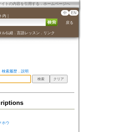
サイトの内容を引用する
．
ホームページへ
中
EN
ト内
｜
戻る
タル仏経
言語レッスン
リンク
．
．
．
検索履歴
．
説明
ptions
ガクホウ