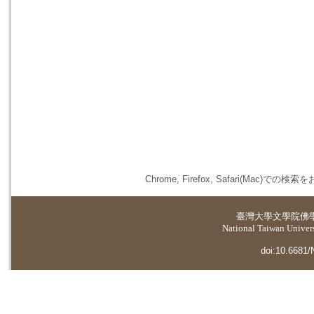
Chrome, Firefox, Safari(
臺灣大學
文學院佛
National Taiwan Universi
doi:10.6681