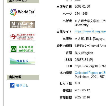
加えサービス
2002.01.30
出版年月日
244 - 245
ページ
出版者
名古屋大学文学部・文学研究科イン
University
https://www.lit.nagoya
出版サイト
出版地
名古屋, 日本 [Nagoya, 
資料の種類
期刊論文=Journal Artic
言語
英文=English
ISSN
02857154 (P)
DOI
https://doi.org/10.18
本の情報
Collected Papers on B
Publishers, 2001. 557.
書誌管理
463
ヒット数
書き出し
2015.05.12
作成日
2022.12.16
更新日期