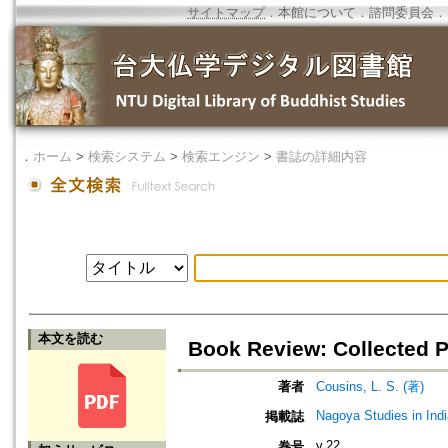
サイトマップ
．
本館について
．
諮問委員会
．
．
ホーム
>
検索システム
>
検索エンジン
>
書誌の詳細内容
本文を読む
Book Review: Collected P
著者
Cousins, L. S. (著)
Nagoya Studies in In
掲載誌
v.22
巻号