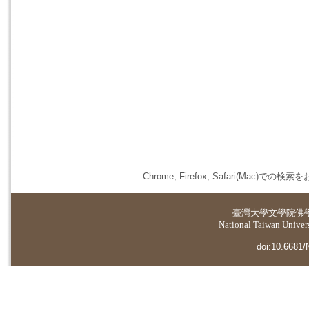
Chrome, Firefox, Safari(
臺灣大學
文學院佛
National Taiwan Universi
doi:10.6681