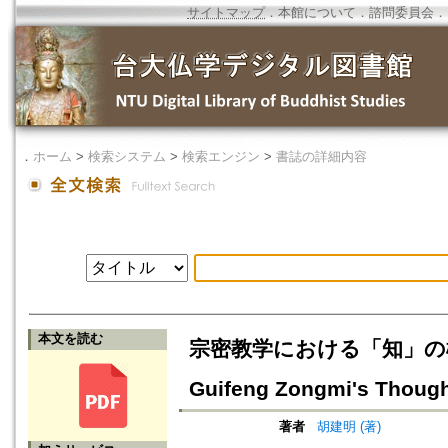
サイトマップ
．
本館について
．
諮問委員会
．
．
ホーム
>
検索システム
>
検索エンジン
>
書誌の詳細内容
本文を読む
宗密教学における「知」の概念と論理=
Guifeng Zongmi's Thoug
著者
胡建明 (著)