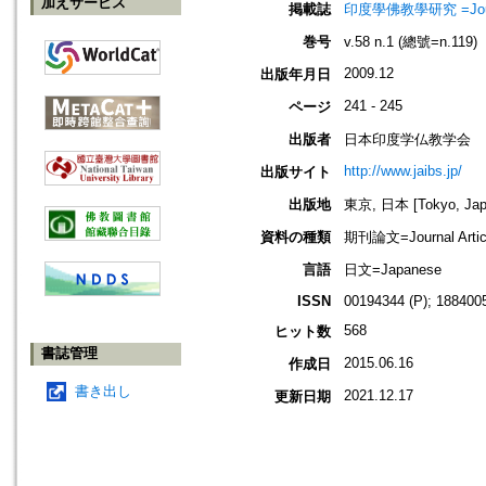
加えサービス
掲載誌
印度學佛教學研究 =Journal 
巻号
v.58 n.1 (總號=n.119)
2009.12
出版年月日
241 - 245
ページ
出版者
日本印度学仏教学会
http://www.jaibs.jp/
出版サイト
出版地
東京, 日本 [Tokyo, Jap
資料の種類
期刊論文=Journal Artic
言語
日文=Japanese
ISSN
00194344 (P); 1884005
568
ヒット数
書誌管理
2015.06.16
作成日
書き出し
2021.12.17
更新日期