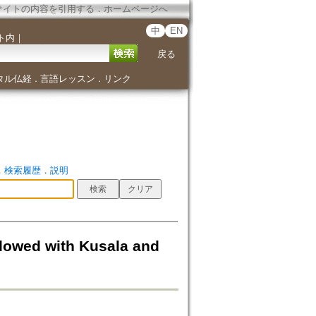
サイトの内容を引用する
．
ホームページへ
中
EN
ト内
｜
戻る
タル仏経
言語レッスン
リンク
．
．
．
検索履歴
．
説明
wed with Kusala and