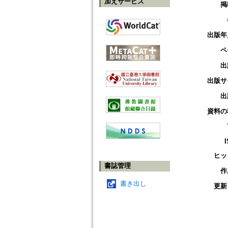
加えサービス
掲
出版年
ペ
出
出版サ
出
資料の
ヒッ
書誌管理
作
書き出し
更新