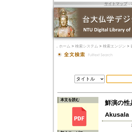
サイトマップ
．
．
ホーム
>
検索システム
>
検索エンジン
>
本文を読む
鮮演の性具善悪
Akusala