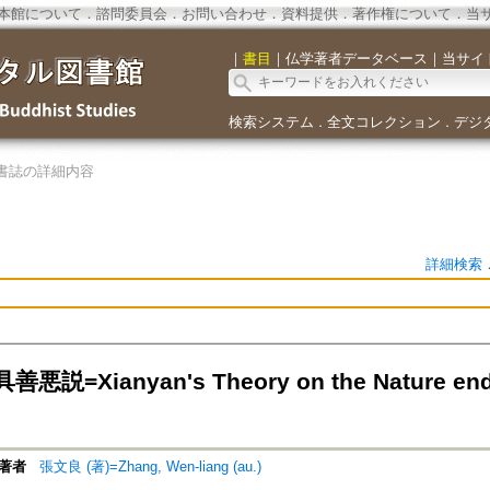
本館について
．
諮問委員会
．
お問い合わせ
．
資料提供
．
著作権について
．
当
｜
書目
｜
仏学著者データベース
｜
当サイ
検索システム
全文コレクション
デジ
．
．
書誌の詳細内容
詳細検索
説=Xianyan's Theory on the Nature endo
著者
張文良 (著)=Zhang, Wen-liang (au.)