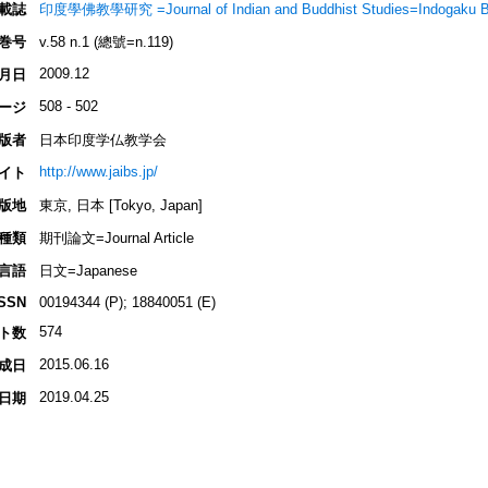
載誌
印度學佛教學研究 =Journal of Indian and Buddhist Studies=Indogaku 
巻号
v.58 n.1 (總號=n.119)
2009.12
月日
508 - 502
ージ
版者
日本印度学仏教学会
http://www.jaibs.jp/
イト
版地
東京, 日本 [Tokyo, Japan]
種類
期刊論文=Journal Article
言語
日文=Japanese
ISSN
00194344 (P); 18840051 (E)
574
ト数
2015.06.16
成日
2019.04.25
日期