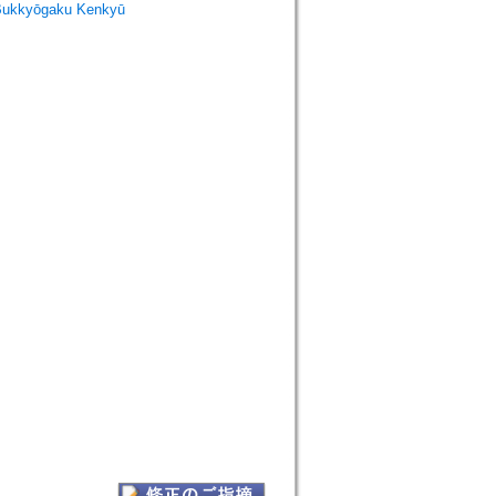
Bukkyōgaku Kenkyū