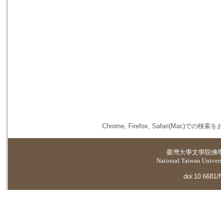
Chrome, Firefox, Safari(
臺灣大學
文學院佛
National Taiwan Universi
doi:10.6681