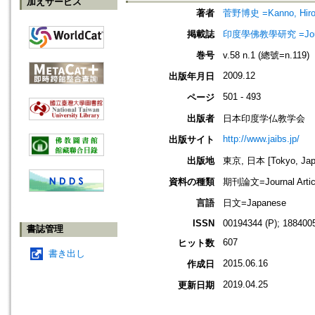
加えサービス
著者
菅野博史 =Kanno, Hiro
掲載誌
印度學佛教學研究 =Journal 
巻号
v.58 n.1 (總號=n.119)
2009.12
出版年月日
501 - 493
ページ
出版者
日本印度学仏教学会
http://www.jaibs.jp/
出版サイト
出版地
東京, 日本 [Tokyo, Jap
資料の種類
期刊論文=Journal Artic
言語
日文=Japanese
ISSN
00194344 (P); 1884005
書誌管理
607
ヒット数
書き出し
2015.06.16
作成日
2019.04.25
更新日期