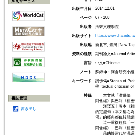
加えサービス
2014.12.01
出版年月日
67 - 108
ページ
出版者
法鼓文理學院
https://www.dila.edu.tw
出版サイト
出版地
新北市, 臺灣 [New Taipei
資料の種類
期刊論文=Journal Artic
言語
中文=Chinese
ノート
蘇錦坤：阿含研究小組
キーワード
讚佛偈=Stanza of Pra
學=textual criticism 
抄録
本文就「讚佛偈」、
書誌管理
阿含經》與巴利《相應
漢譯五十卷本《雜阿
書き出し
的定型句（本文稱之為
偈」的經典都位於所謂
這一重複經典「一部
阿含經》，巴利《相應
藉助於當代的漢譯《