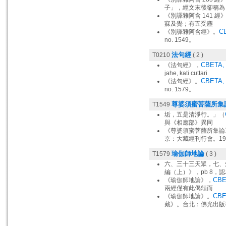
子」，經文末後卻稱為
《別譯雜阿含 141 經
寐及覺；有五受塵
CB
《別譯雜阿含經》。
no. 1549。
法句經
T0210
( 2 )
CBETA, T
《法句經》，
jahe, kati cuttari
CBETA, 
《法句經》。
no. 1579。
尊婆須蜜菩薩所集
T1549
垢，五是清淨行。」（
與《相應部》異同
《尊婆須蜜菩薩所集論
京：大藏經刊行會。19
瑜伽師地論
T1579
( 3 )
六、三十三天眾，七、
編（上）》，pb 8
CBET
《瑜伽師地論》，
兩經僅有此偈頌而
CBE
《瑜伽師地論》。
藏》。台北：佛光出版社