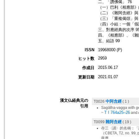
二、「讚佛偈」 76
（一）巴利《相應部》的
（二）《雜阿含經》與
（三）「重複偈頌」與「
（四）小結：一個「假說
三、對應經典的次序 9
四、《相應部》、《雜
五、結語 99
ISSN
19968000 (P)
2959
ヒット数
2015.06.17
作成日
2021.01.07
更新日期
漢文仏経典元の
中阿含經
T0026
( 1 )
引用
Sagātha-vagga with ge
T I 764a25–26
~
and A
雜阿含經
T0099
( 19 )
存三〈誦〉的名稱：「
（CBETA, T2, no.
復應