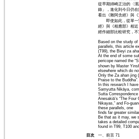
從早期姉崎正治的〈漢
錄」，進化到今日仍在陸續
看出《雜阿含經》與《
即使如此，從單一對
經》與《相應部》相近
經作細部比較研究，不
Based on the study of 
parallels, this article
(T99), the Bieyi za ah
At the end of some sut
pericope named t
shown by Master Yinsh
elsewhere which do not
Only the Za ahan jing (
Praise to the Buddha”
In this research I hav
Saṃyutta Nikāya, comp
Sutta Correspondence P
Anesakiā’s “The Four
Nikayas,” and Fo-guan
these parallels, one
finds far greater simi
Be that as it may, we s
takes a detailed compar
found in T99, T100 an
目次
一、前言 71