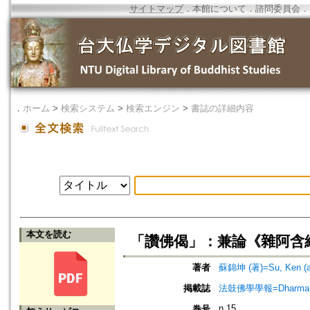
サイトマップ
．
本館について
．
諮問委員会
．
．
ホーム
>
検索システム
>
検索エンジン
>
書誌の詳細内容
本文を読む
「讚佛偈」：兼論《雜阿含
著者
蘇錦坤 (著)=Su, Ken (a
掲載誌
法鼓佛學學報=Dharma Drum
n.15
巻号