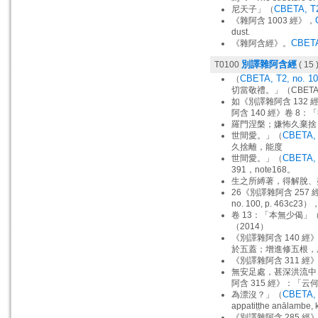
CBETA, T2
尼天子」（
《雜阿含 1003 經》，
dust.
CBETA
《雜阿含經》。
別譯雜阿含經
T0100
( 15 
CBETA, T2, no. 10
（
切當敬禮。」（CBETA,
如《別譯雜阿含 132 
阿含 140 經》卷 8：「
羅門涅槃；嫌怖久棄捨
CBETA, T
世間愛。」（
久捨離，能度
CBETA, T
世間愛。」（
391，note168。
生之所縛著，得解脫、
26《別譯雜阿含 257 
no. 100, p. 463
卷 13：「本無少偈」
（2014）
《別譯雜阿含 140 經
於五蓋；增進修五根，
《別譯雜阿含 311 經
無安足處，甚深洪流中
阿含 315 經》：
CBETA, T
為漂沒？」（
appatiṭṭhe anālambe, 
《別譯雜阿含 285 經