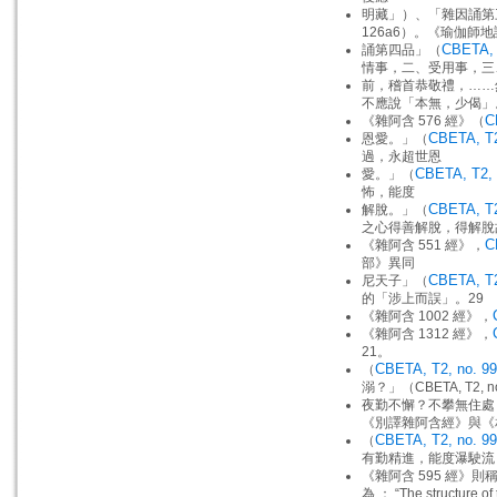
明藏」）、「雜因誦第
126a6）。《瑜伽
CBETA, T
誦第四品」（
情事，二、受用事，三
前，稽首恭敬禮，……
不應說「本無，少偈」
C
《雜阿含 576 經》（
CBETA, T2
恩愛。」（
過，永超世恩
CBETA, T2, 
愛。」（
怖，能度
CBETA, T2,
解脫。」（
之心得善解脫，得解脫故，
C
《雜阿含 551 經》，
部》異同
CBETA, T2
尼天子」（
的「涉上而誤」。29
《雜阿含 1002 經》，
《雜阿含 1312 經》，
21。
CBETA, T2, no. 99
（
溺？」（CBETA, T2, n
夜勤不懈？不攀無住處
《別譯雜阿含經》與《
CBETA, T2, no. 99
（
有勤精進，能度瀑駛流？」（
《雜阿含 595 經》
為 ： “The structure of