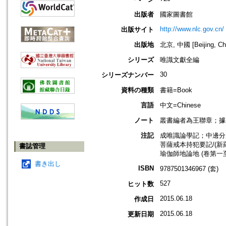
出版者
國家圖書館
http://www.nlc.gov.cn/
出版サイト
出版地
北京, 中國 [Beijing, Ch
シリーズ
唯識文獻全編
30
シリーズナンバー
資料の種類
書籍=Book
言語
中文=Chinese
ノート
叢書編者為王聯章；據
注記
成唯識論學記；中邊分別
菩薩戒本持犯要記/(新
書誌管理
瑜伽師地論地 (卷第一至
書き出し
ISBN
9787501346967 (套)
527
ヒット数
2015.06.18
作成日
2015.06.18
更新日期