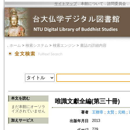
サイトマップ
．
本館について
．
諮問委員会
．
．
ホーム
>
検索システム
>
検索エンジン
>
書誌の詳細内容
本文を読む
唯識文獻全編(第三十冊)
まだ本館にオーソラ
イズされていません
著者
王聯章
;
太賢
;
元曉
;
加えサービス
2013
出版年月日
729
ページ