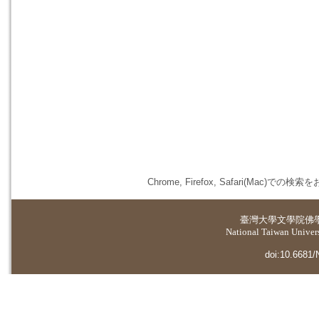
Chrome, Firefox, Safari(
臺灣大學
文學院佛
National Taiwan Universi
doi:10.6681