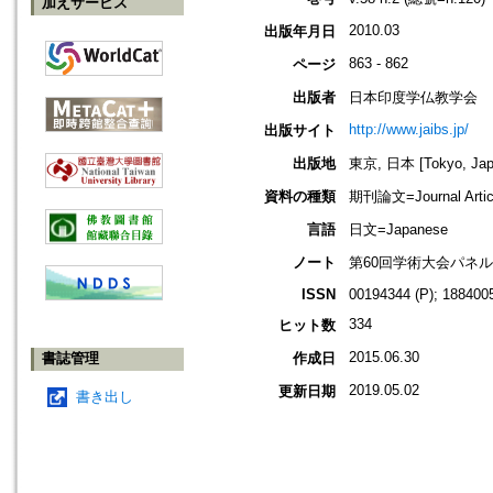
加えサービス
2010.03
出版年月日
863 - 862
ページ
出版者
日本印度学仏教学会
http://www.jaibs.jp/
出版サイト
出版地
東京, 日本 [Tokyo, Jap
資料の種類
期刊論文=Journal Artic
言語
日文=Japanese
ノート
第60回学術大会パネ
ISSN
00194344 (P); 1884005
334
ヒット数
2015.06.30
書誌管理
作成日
2019.05.02
更新日期
書き出し