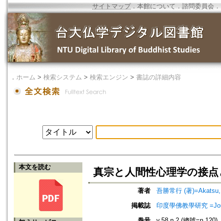
サイトマップ
．
本館について
．
諮問委員会
．
．
ホーム
>
検索システム
>
検索エンジン
>
書誌の詳細内容
本文を読む
真宗と人間性心理学の接点
著者
吾勝常行 (著)=Akatsu, T
掲載誌
印度學佛教學研究 =Journal 
巻号
v.58 n.2 (總號=n.120)