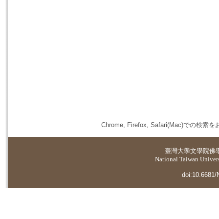
Chrome, Firefox, Safari(
臺灣大學
文學院佛
National Taiwan Universi
doi:10.6681