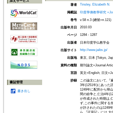
加えサービス
Tinsley, Elizabeth N.
著者
掲載誌
印度學佛教學研究 =Journal 
巻号
v.58 n.3 (總號=n.121)
2010.03
出版年月日
1284 - 1287
ページ
出版者
日本印度学仏教学会
http://www.jaibs.jp/
出版サイト
出版地
東京, 日本 [Tokyo, Jap
資料の種類
期刊論文=Journal Artic
言語
英文=English; 日文=Ja
抄録
この論文において,『
書誌管理
3年(1251年)にあっ
1249年に配所から帰
書き出し
間の紛争と,仁治4年(
が作成された時期は,
ず,この事件に関する
が許されたのは124
ら,『託宣記』には,