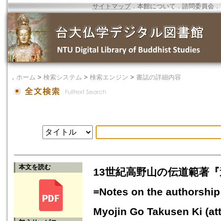
サイトマップ
．
本館について
．
諮問委員会
．
．
ホーム
>
検索システム
>
検索エンジン
>
書誌の詳細内容
本文を読む
13世紀高野山の伝道範著
=Notes on the authorship
Myojin Go Takusen Ki (at