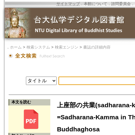
サイトマップ
．
本館について
．
諮問委員会
．
．
ホーム
>
検索システム
>
検索エンジン
>
書誌の詳細内容
本文を読む
上座部の共業(sadharan
=Sadharana-Kamma in The
Buddhaghosa