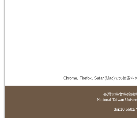
Chrome, Firefox, Safari(
臺灣大學
文學院佛
National Taiwan Universi
doi:10.6681