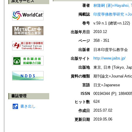
加えサービス
著者
林隆嗣 (著)=Hayahsi, Ta
掲載誌
印度學佛教學研究 =Journal 
巻号
v.59 n.1 (總號=n.122)
2010.12
出版年月日
358 - 351
ページ
出版者
日本印度学仏教学会
http://www.jaibs.jp/
出版サイト
出版地
東京, 日本 [Tokyo, Jap
資料の種類
期刊論文=Journal Artic
言語
日文=Japanese
ISSN
00194344 (P); 1884005
書誌管理
624
ヒット数
書き出し
2015.07.02
作成日
2019.05.06
更新日期