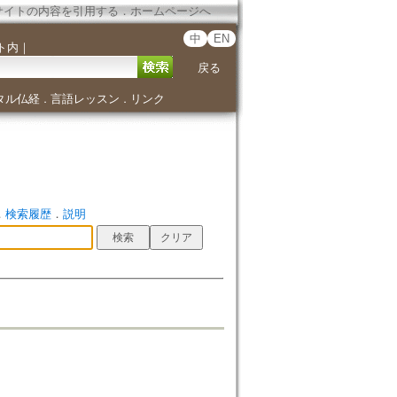
サイトの内容を引用する
．
ホームページへ
中
EN
ト内
｜
戻る
タル仏経
言語レッスン
リンク
．
．
．
検索履歴
．
説明