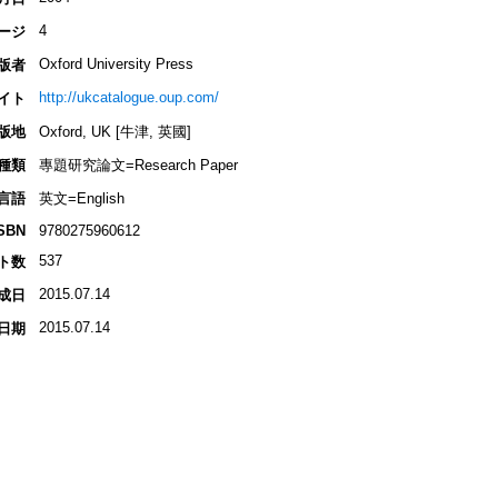
4
ージ
Oxford University Press
版者
http://ukcatalogue.oup.com/
イト
版地
Oxford, UK [牛津, 英國]
種類
專題研究論文=Research Paper
言語
英文=English
SBN
9780275960612
537
ト数
2015.07.14
成日
2015.07.14
日期