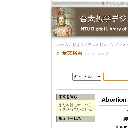
サイトマップ
．
．
ホーム
>
検索システム
>
検索エンジン
>
本文を読む
Abortion
まだ本館にオーソラ
イズされていません
加えサービス
掲
出版年