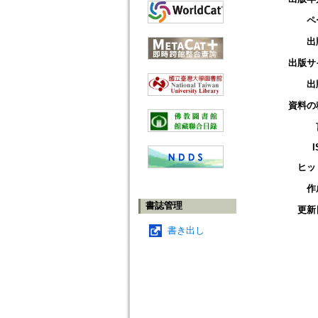
ペ
出
出版サ
出
資料の
I
ヒッ
作
書誌管理
更新
書き出し