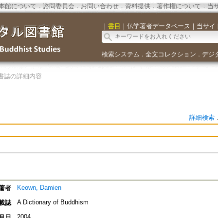
本館について
．
諮問委員会
．
お問い合わせ
．
資料提供
．
著作権について
．
当
｜
書目
｜
仏学著者データベース
｜
当サイ
検索システム
全文コレクション
デジ
．
．
書誌の詳細内容
詳細検索
Keown, Damien
著者
A Dictionary of Buddhism
載誌
2004
月日