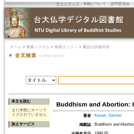
サイトマップ
．
本館について
．
諮問委員会
．
．
ホーム
>
検索システム
>
検索エンジン
>
書誌の詳細内容
本文を読む
Buddhism and Abortion: I
まだ本館にオーソラ
イズされていません
Keown, Damien
著者
加えサービス
Buddhism and Abortio
掲載誌
1998.05
出版年月日