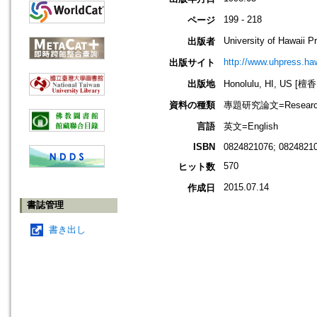
199 - 218
ページ
University of Hawaii P
出版者
http://www.uhpress.ha
出版サイト
出版地
Honolulu, HI, US 
資料の種類
專題研究論文=Research
言語
英文=English
ISBN
0824821076; 0824821
570
ヒット数
2015.07.14
作成日
書誌管理
書き出し