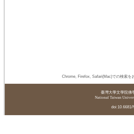
Chrome, Firefox, Safari(
臺灣大學
文學院佛
National Taiwan Universi
doi:10.6681