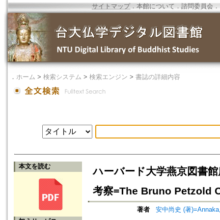
サイトマップ
．
本館について
．
諮問委員会
．
．
ホーム
>
検索システム
>
検索エンジン
>
書誌の詳細内容
本文を読む
ハーバード大学燕京図書館
考察=The Bruno Petzold Co
著者
安中尚史 (著)=Annaka, N