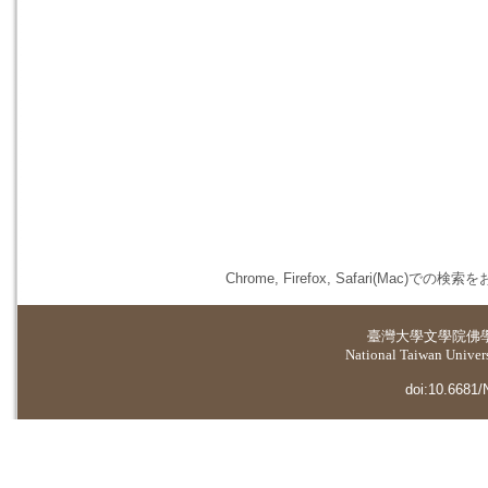
Chrome, Firefox, Safari(
臺灣大學
文學院佛
National Taiwan Universi
doi:10.6681