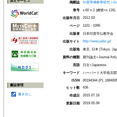
加えサービス
掲載誌
印度學佛教學研究 =Journal 
巻号
v.60 n.2 (總號=n.126)
2012.03
出版年月日
1101 - 1095
ページ
出版者
日本印度学仏教学会
http://www.jaibs.jp/
出版サイト
出版地
東京, 日本 [Tokyo, Jap
資料の種類
期刊論文=Journal Artic
言語
日文=Japanese
キーワード
ハーバード大学燕京図書
ISSN
00194344 (P); 1884005
書誌管理
436
ヒット数
書き出し
2015.07.16
作成日
2019.05.09
更新日期