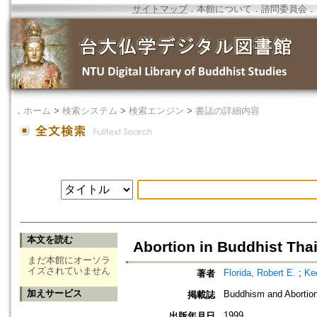
サイトマップ
．
本館について
．
諮問委員会
．
．
ホーム
>
検索システム
>
検索エンジン
>
書誌の詳細内容
本文を読む
Abortion in Buddhist Tha
まだ本館にオーソラ
イズされていません
Florida, Robert E.
;
Ke
著者
加えサービス
Buddhism and Abortio
掲載誌
1999
出版年月日