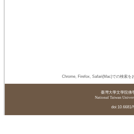
Chrome, Firefox, Safari(
臺灣大學
文學院佛
National Taiwan Universi
doi:10.6681