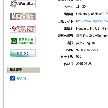
11 - 30
ページ
University of Hawai‘i 
出版者
http://www.uhpress.haw
出版サイト
出版地
Honolulu, HI, US 
資料の種類
專題研究論文=Research
言語
英文=English
ISBN
9780333668221
530
ヒット数
2015.07.28
作成日
書誌管理
書き出し