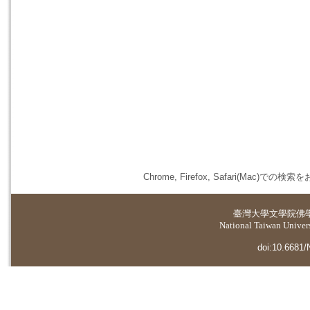
Chrome, Firefox, Safari(
臺灣大學
文學院佛
National Taiwan Universi
doi:10.6681