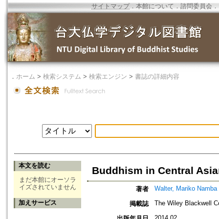
サイトマップ
．
本館について
．
諮問委員会
．
．
ホーム
>
検索システム
>
検索エンジン
>
書誌の詳細内容
本文を読む
Buddhism in Central Asia
まだ本館にオーソラ
イズされていません
Walter, Mariko Namba
著者
加えサービス
The Wiley Blackwell C
掲載誌
2014.02
出版年月日