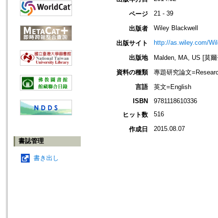
21 - 39
ページ
Wiley Blackwell
出版者
http://as.wiley.com/W
出版サイト
出版地
Malden, MA, US [
資料の種類
專題研究論文=Research
言語
英文=English
ISBN
9781118610336
516
ヒット数
2015.08.07
作成日
書誌管理
書き出し