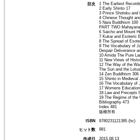
1 The Earliest Record
目次
2 Early Shinto 17
3 Prince Shotoku and 
4 Chinese Thought and 
5 Nara Buddhism 100
PART TWO Mahayana Un
6 Saicho and Mount Hi
7 Kukai and Esoteric
8 The Spread of Esot
9 The Vocabulary of J
Despair Deliverance a
10 Amida The Pure La
11 New Views of Histo
12 The Way of the War
The Sun and the Lotu
14 Zen Buddhism 306
15 Shinto in Medieval
16 The Vocabulary of 
17 Womens Education
18 Law and Precepts f
19 The Regime of the 
Bibliography 473
Index 481
版權所有
ISBN
9780231121385 (hc)
981
ヒット数
2015.08.13
作成日