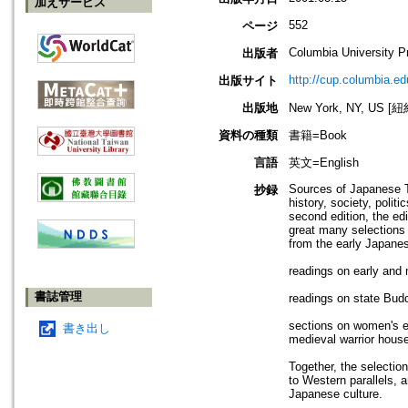
加えサービス
552
ページ
Columbia University P
出版者
http://cup.columbia.ed
出版サイト
出版地
New York, NY, US 
資料の種類
書籍=Book
言語
英文=English
Sources of Japanese Tra
抄録
history, society, polit
second edition, the edi
great many selections 
from the early Japanes
readings on early and
書誌管理
readings on state Budd
sections on women's ed
書き出し
medieval warrior hous
Together, the selectio
to Western parallels, 
Japanese culture.