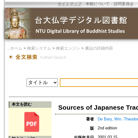
サイトマップ
．
本館について
．
諮問委員会
．
．
ホーム
>
検索システム
>
検索エンジン
>
書誌の詳細内容
本文を読む
Sources of Japanese Tradi
著者
De Bary, Wm. Theodo
2nd edition
版
2001.03.15
出版年月日