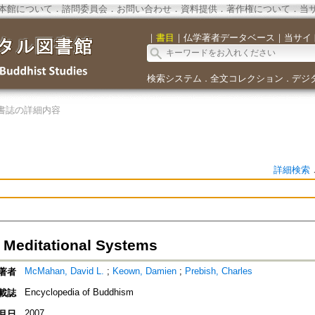
本館について
．
諮問委員会
．
お問い合わせ
．
資料提供
．
著作権について
．
当
｜
書目
｜
仏学著者データベース
｜
当サイ
検索システム
全文コレクション
デジ
．
．
書誌の詳細内容
詳細検索
 Meditational Systems
McMahan, David L.
;
Keown, Damien
;
Prebish, Charles
著者
Encyclopedia of Buddhism
載誌
2007
月日