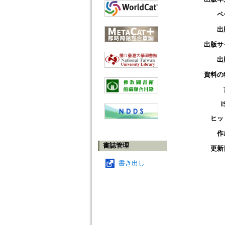
ペ
出
出版サ
出
資料の
I
ヒッ
作
書誌管理
更新
書き出し