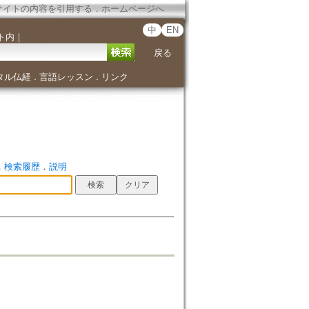
サイトの内容を引用する
．
ホームページへ
中
EN
ト内
｜
戻る
タル仏経
言語レッスン
リンク
．
．
．
検索履歴
．
説明