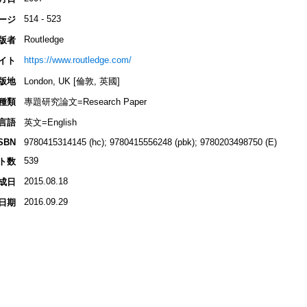
514 - 523
ージ
Routledge
版者
https://www.routledge.com/
イト
版地
London, UK [倫敦, 英國]
種類
專題研究論文=Research Paper
言語
英文=English
SBN
9780415314145 (hc); 9780415556248 (pbk); 9780203498750 (E)
539
ト数
2015.08.18
成日
2016.09.29
日期