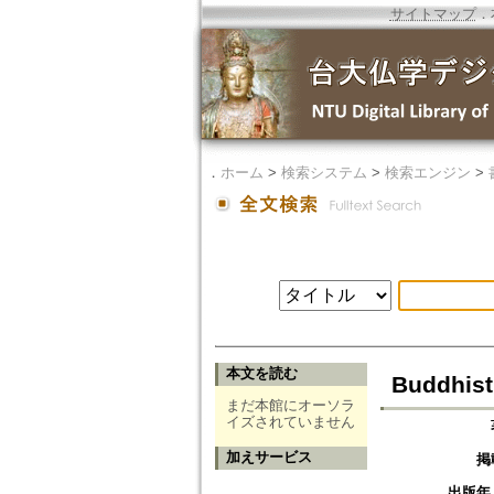
サイトマップ
．
．
ホーム
>
検索システム
>
検索エンジン
>
本文を読む
Buddhist
まだ本館にオーソラ
イズされていません
加えサービス
掲
出版年