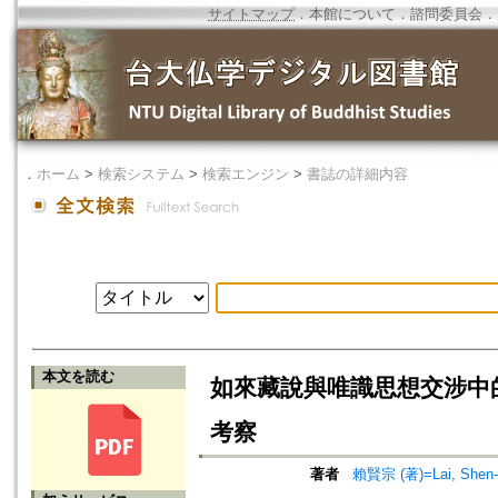
サイトマップ
．
本館について
．
諮問委員会
．
．
ホーム
>
検索システム
>
検索エンジン
>
書誌の詳細内容
本文を読む
如來藏說與唯識思想交涉中
考察
著者
賴賢宗 (著)=Lai, Shen-c