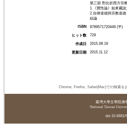
第三節 對比於西方宗
1.《寶性論》如來藏說之
2.自律道德與宗教道
結論
ISBN
9789571720449 (平)
729
ヒット数
2015.08.19
作成日
2015.11.12
更新日期
Chrome, Firefox, Safari(
臺灣大學
文學院佛
National Taiwan Universi
doi:10.6681