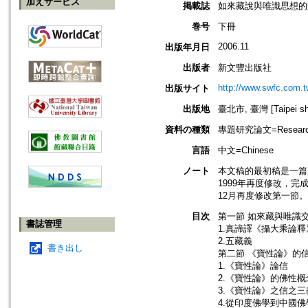
加えサービス
掲載誌
如來藏說與唯識思想的
巻号
下冊
2006.11
出版年月日
出版者
新文豐出版社
http://www.swfc.com.t
出版サイト
出版地
臺北市, 臺灣 [Taipei shi
資料の種類
專題研究論文=Research
言語
中文=Chinese
ノート
本文稿的最初稿是一篇
1999年再度修改，完成
12月再度修改第一節
目次
第一節 如來藏與唯識
書誌管理
1.真諦譯《攝大乘論
2.五藏義
書き出し
第二節 《寶性論》的
1.《寶性論》論信
2.《寶性論》的佛性概
3.《寶性論》之信之
4.從印度佛學到中國