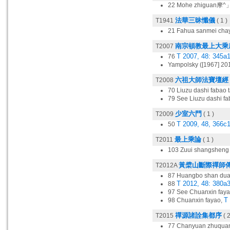
22 Mohe zhiguan摩
法華三昧懺儀
T1941
( 1 )
21 Fahua sanmei ch
南宗頓教最上大乘
T2007
T 2007, 48: 345a
76
Yampolsky ([1967] 2012
六祖大師法寶壇經
T2008
70 Liuzu dashi fa
79 See Liuzu dash
少室六門
T2009
( 1 )
T 2009, 48, 366c
50
最上乘論
T2011
( 1 )
103 Zuui shangshe
黃檗山斷際禪師
T2012A
87 Huangbo shan d
T 2012, 48: 380a3
88
97 See Chuanxin fay
T
98 Chuanxin fayao,
禪源諸詮集都序
T2015
( 2
77 Chanyuan zhu