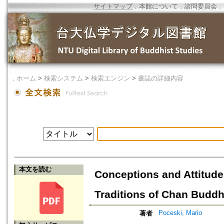
サイトマップ
．
本館について
．
諮問委員会
．
．
ホーム
>
検索システム
>
検索エンジン
>
書誌の詳細内容
本文を読む
Conceptions and Attitude
Traditions of Chan Budd
Poceski, Mario
著者