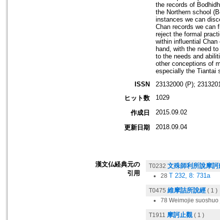
the records of Bodhidh
the Northern school (
instances we can disce
Chan records we can fi
reject the formal prac
within influential Chan
hand, with the need to
to the needs and abilit
other conceptions of m
especially the Tiantai
ISSN
23132000 (P); 2313201
1029
ヒット数
2015.09.02
作成日
2018.09.04
更新日期
漢文仏経典元の
文殊師利所說摩訶
T0232
引用
T 232, 8: 731a
28
維摩詰所說經
T0475
( 1 )
78 Weimojie suoshu
摩訶止觀
T1911
( 1 )