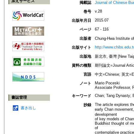
加えサービス
掲載誌
Journal of Chinese
v.28
巻号
2015.07
出版年月日
67 - 116
ページ
出版者
Chung-Hwa Institut
http://www.chibs.edu.t
出版サイト
出版地
新北市, 臺灣 [New Taipei
資料の種類
期刊論文=Journal Artic
言語
中文=Chinese; 英文=En
Mario Poceski
ノート
Associate Professor, R
Chan; Tang Dynasty; B
キーワード
書誌管理
The article explores t
抄録
書き出し
early Chan movement, 
development
of key models of Chan 
Buddhist thought of med
of
contemplative practice,