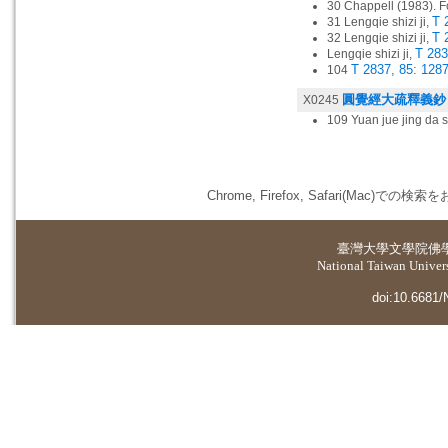
30 Chappell (1983). F
T 
31 Lengqie shizi ji,
T 
32 Lengqie shizi ji,
T 283
Lengqie shizi ji,
T 2837, 85: 128
104
圓覺經大疏釋義鈔
X0245
109 Yuan jue jing 
Chrome, Firefox, Safari(
臺灣大學
文學院佛
National Taiwan Universi
doi:10.6681