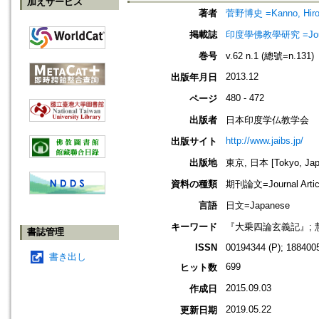
加えサービス
著者
菅野博史 =Kanno, Hiro
掲載誌
印度學佛教學研究 =Journal 
巻号
v.62 n.1 (總號=n.131)
2013.12
出版年月日
480 - 472
ページ
出版者
日本印度学仏教学会
http://www.jaibs.jp/
出版サイト
出版地
東京, 日本 [Tokyo, Jap
資料の種類
期刊論文=Journal Artic
言語
日文=Japanese
キーワード
『大乗四論玄義記』; 慧
書誌管理
ISSN
00194344 (P); 1884005
書き出し
699
ヒット数
2015.09.03
作成日
2019.05.22
更新日期