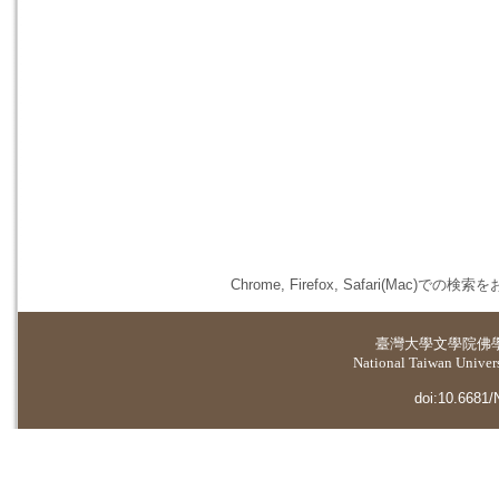
Chrome, Firefox, Safari(
臺灣大學
文學院佛
National Taiwan Universi
doi:10.6681