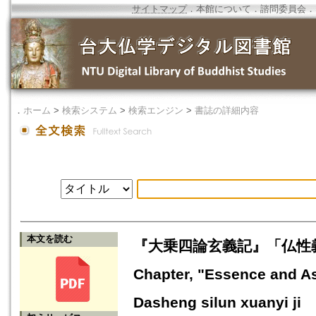
サイトマップ
．
本館について
．
諮問委員会
．
．
ホーム
>
検索システム
>
検索エンジン
>
書誌の詳細内容
本文を読む
『大乗四論玄義記』「仏性義」の「
Chapter, "Essence and As
Dasheng silun xuanyi ji