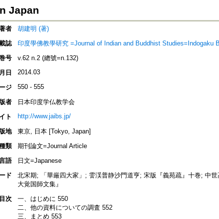
in Japan
著者
胡建明 (著)
載誌
印度學佛教學研究 =Journal of Indian and Buddhist Studies=Indogaku 
巻号
v.62 n.2 (總號=n.132)
2014.03
月日
550 - 555
ージ
版者
日本印度学仏教学会
http://www.jaibs.jp/
イト
版地
東京, 日本 [Tokyo, Japan]
種類
期刊論文=Journal Article
言語
日文=Japanese
ード
北宋期; 「華厳四大家」; 霅渓普静沙門道亨; 宋版『義苑疏』十巻; 中
大覚国師文集』
目次
一、はじめに 550
二、他の資料についての調査 552
三、まとめ 553