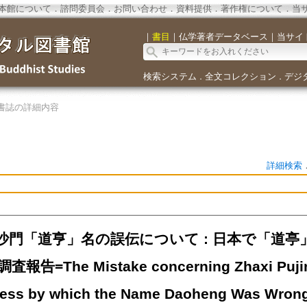
本館について
．
諮問委員会
．
お問い合わせ
．
資料提供
．
著作権について
．
当
｜
書目
｜
仏学著者データベース
｜
当サイ
検索システム
全文コレクション
デジ
．
．
書誌の詳細内容
詳細検索
沙門「道亨」名の誤伝について : 日本で「道
告=The Mistake concerning Zhaxi Pujin
ess by which the Name Daoheng Was Wrongly