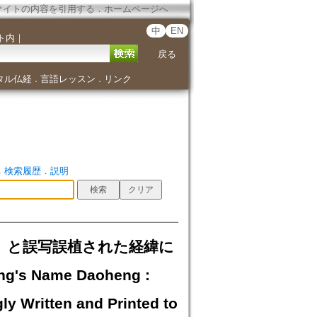
サイトの内容を引用する
．
ホームページへ
中
EN
ト内
｜
戻る
タル仏経
言語レッスン
リンク
．
．
．
検索履歴
．
説明
亭」と誤写誤植された経緯に
g's Name Daoheng :
 Written and Printed to