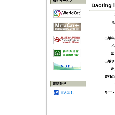
加えサービス
Daoting 
掲
出版年
ペ
出
出版サ
出
資料の
書誌管理
キーワ
書き出し