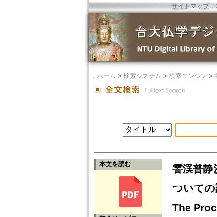
サイトマップ
．
．
ホーム
>
検索システム
>
検索エンジン
>
本文を読む
霅渓普静
ついての調査報
The Proc