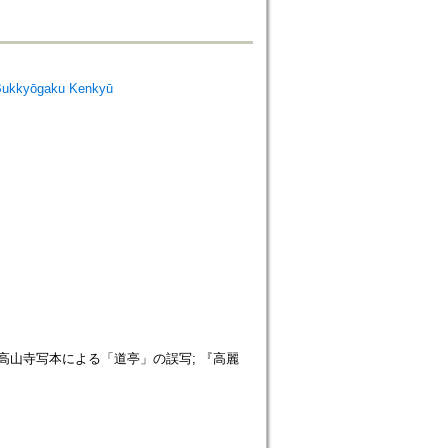
Bukkyōgaku Kenkyū
世高山寺写本による「道亭」の誤写; 『高麗