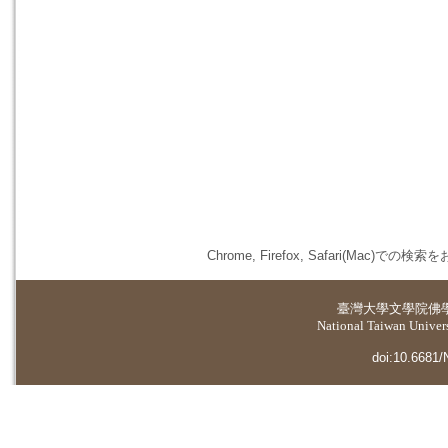
Chrome, Firefox, Safari(
臺灣大學
文學院佛
National Taiwan Universi
doi:10.6681