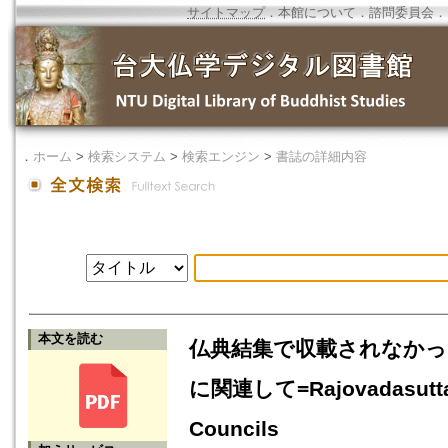
サイトマップ
．
本館について
．
諮問委員会
．
．
ホーム
>
検索システム
>
検索エンジン
>
書誌の詳細内容
本文を読む
仏典結集で収載されなかったRa
に関連して=Rajovadasutta : A
Councils