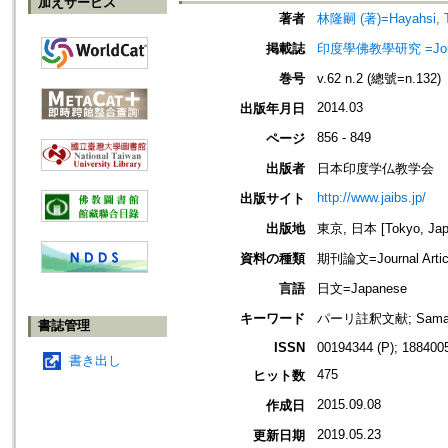
加えサービス
著者
林隆嗣 (著)=Hayahsi, Ta
掲載誌
印度學佛教學研究 =Journal 
巻号
v.62 n.2 (總號=n.132)
2014.03
出版年月日
856 - 849
ページ
出版者
日本印度学仏教学会
http://www.jaibs.jp/
出版サイト
出版地
東京, 日本 [Tokyo, Jap
資料の種類
期刊論文=Journal Artic
言語
日文=Japanese
キーワード
パーリ註釈文献; Samantap
書誌管理
ISSN
00194344 (P); 1884005
書き出し
475
ヒット数
2015.09.08
作成日
2019.05.23
更新日期