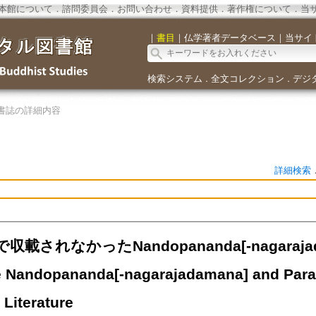
本館について
．
諮問委員会
．
お問い合わせ
．
資料提供
．
著作権について
．
当
｜
書目
｜
仏学著者データベース
｜
当サイ
検索システム
全文コレクション
デジ
．
．
書誌の詳細内容
詳細検索
収載されなかったNandopananda[-nagaraj
andopananda[-nagarajadamana] and Paralle
 Literature