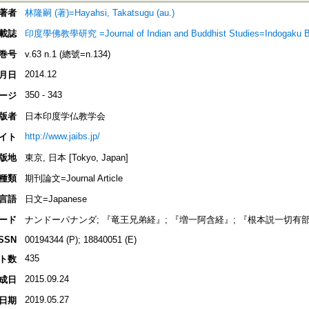
著者
林隆嗣 (著)=Hayahsi, Takatsugu (au.)
載誌
印度學佛教學研究 =Journal of Indian and Buddhist Studies=Indogaku 
巻号
v.63 n.1 (總號=n.134)
2014.12
月日
350 - 343
ージ
版者
日本印度学仏教学会
http://www.jaibs.jp/
イト
版地
東京, 日本 [Tokyo, Japan]
種類
期刊論文=Journal Article
言語
日文=Japanese
ード
ナンドーパナンダ; 『竜王兄弟経』; 『増一阿含経』; 『根本説一切有部律』; A
ISSN
00194344 (P); 18840051 (E)
435
ト数
2015.09.24
成日
2019.05.27
日期