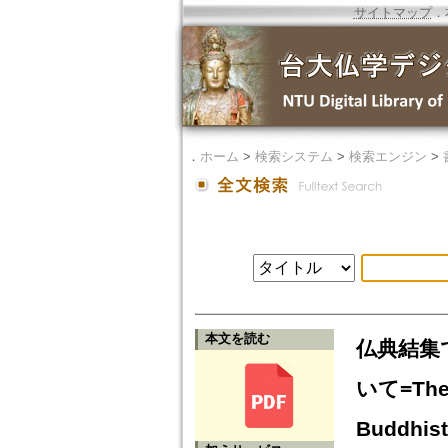
サイトマップ
．
．
ホーム
>
検索システム
>
検索エンジン
>
本文を読む
仏典結集で
いて=The N
Buddhist