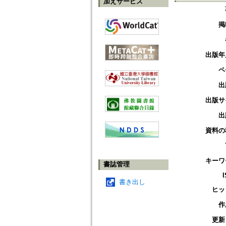
加えサービス
掲
出版年
ペ
出
出版サ
出
資料の
キーワ
書誌管理
書き出し
ヒッ
作
更新