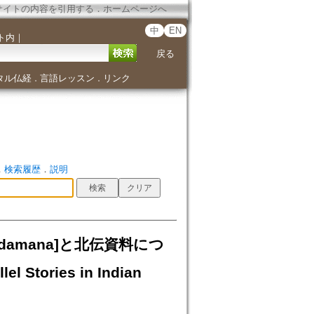
サイトの内容を引用する
．
ホームページへ
中
EN
ト内
｜
戻る
タル仏経
言語レッスン
リンク
．
．
．
検索履歴
．
説明
adamana]と北伝資料につ
l Stories in Indian