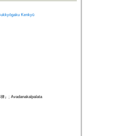
Bukkyōgaku Kenkyū
vadanakalpalata