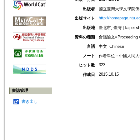
出版者
國立臺灣大學文學院佛
http://homepage.ntu.
出版サイト
出版地
臺北市, 臺灣 [Taipei shi
資料の種類
會議論文=Proceeding Ar
言語
中文=Chinese
ノート
作者單位：中國人民大
323
ヒット数
2015.10.15
作成日
書誌管理
書き出し