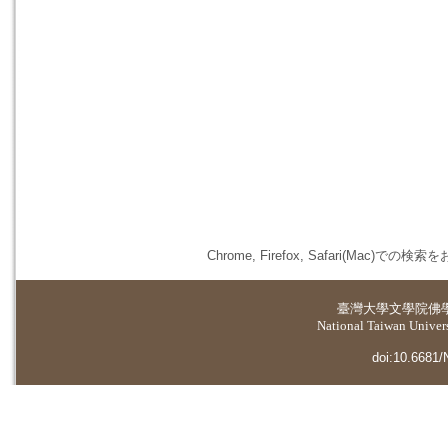
Chrome, Firefox, Safari(
臺灣大學
文學院佛
National Taiwan Universi
doi:10.6681