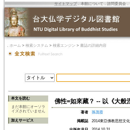
サイトマップ
．
本館について
．
諮問委員会
．
．
ホーム
>
検索システム
>
検索エンジン
>
書誌の詳細内容
本文を読む
佛性=如來藏？ -- 以《大
まだ本館にオーソラ
イズされていません
著者
孫茂霞
加えサービス
掲載誌
2014東亞佛教思想文
2014.10.31
出版年月日