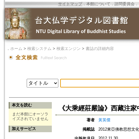
サイトマップ
．
本館について
．
諮問委員会
．
．
ホーム
>
検索システム
>
検索エンジン
>
書誌の詳細内容
本文を読む
《大乘經莊嚴論》西藏注家
まだ本館にオーソラ
イズされていません
著者
黃英傑
加えサービス
掲載誌
2012東亞佛教思想文
2012.11.30
出版年月日