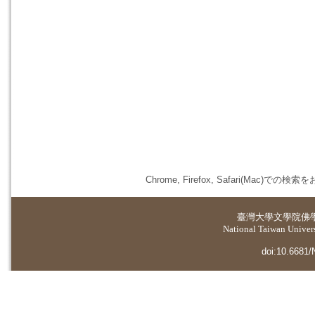
Chrome, Firefox, Safari(
臺灣大學
文學院佛
National Taiwan Universi
doi:10.6681