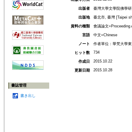
出版者
臺灣大學文學院佛學研
出版地
臺北市, 臺灣 [Taipei shi
資料の種類
會議論文=Proceeding Ar
言語
中文=Chinese
ノート
作者單位：華梵大學東
734
ヒット数
2015.10.22
作成日
2015.10.28
更新日期
書誌管理
書き出し