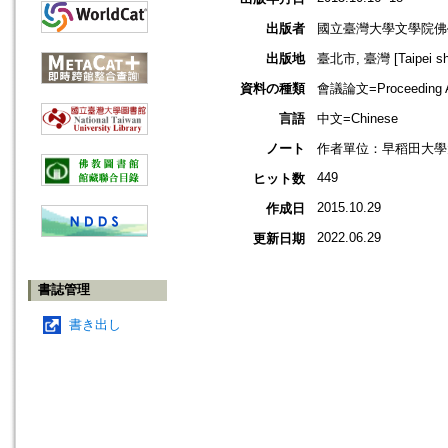
出版者
國立臺灣大學文學院佛
出版地
臺北市, 臺灣 [Taipei shi
資料の種類
會議論文=Proceeding Ar
言語
中文=Chinese
ノート
作者單位：早稻田大學
449
ヒット数
2015.10.29
作成日
2022.06.29
更新日期
書誌管理
書き出し