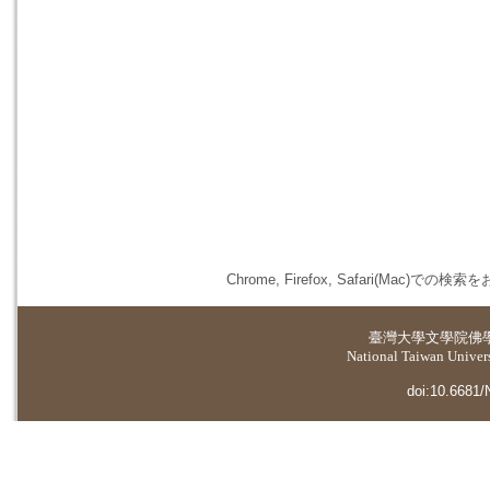
Chrome, Firefox, Safari(
臺灣大學
文學院佛
National Taiwan Universi
doi:10.6681