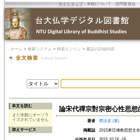
サイトマップ
．
本館について
．
諮問委員会
．
．
ホーム
>
検索システム
>
検索エンジン
>
書誌の詳細内容
本文を読む
論宋代禪宗對宗密心性思想
まだ本館にオーソラ
イズされていません
著者
釋法音 (著)
加えサービス
掲載誌
2015東亞佛教思想文
2015.10.16 -18
出版年月日