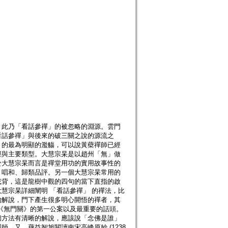
，此乃「看話參禪」的被忽略的淵源。雲門
看話參禪」與後來的破三關之說的源流之
」的最為明顯的濫觴，可以說黃蘗禪師已經
徑與主要類型。大慧宗杲是以趙州「無」做
於大慧宗杲而言是禪堂用功的實用故事性的
、唱和、歸類品評。另一個大慧宗杲常用的
或背，這是龍樹中觀的四句的當下直指的啟
慧宗杲詳細闡明 「看話參禪」 的禪法，比
的解說，門下產生很多明心開悟的禪者，其
《無門關》的第一公案以及最重要的話頭。
個方法有清晰的解說，應該說「念佛是誰」
。又，藕益智旭閱讀南宋高峰原妙 (1238