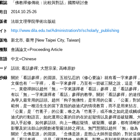
載誌
「佛教禪修傳統：比較與對話」國際研討會
2014.10.25-26
月日
版者
法鼓文理學院學術出版組
http://www.dila.edu.tw/Administration/tr/scholarly_publishing
イト
版地
新北市, 臺灣 [New Taipei City, Taiwan]
種類
會議論文=Proceeding Article
言語
中文=Chinese
ード
話頭; 看話參禪; 大慧宗杲; 高峰原妙
抄録
關於「看話參禪」的淵源。五祖弘忍的《修心要論》就有看一字來參禪
文偃也有「一字禪」，看一字來參禪，乃至有一箭破三關之說，這是「
一。黃蘗禪師以趙州「無」一字來讓禪者「看話」參禪，是「看話參禪
有以「無」一字來讓禪者「看話」參禪的教學。關於「看話參禪」的途
為學人最常用的話頭。趙州「狗子無佛性」是常用的公案，「公案」對
範例，是一種活生生的當下直指的啟迪式的情境教育，而不是用來拈古
「公案」是「竹蓖子」的公案，喚之為「竹蓖子」或不喚之如此是或觸
迪式的行動語言。如此運用公案的目的在於起疑情以及參禪追破疑團。大
如入手起修、如何參話頭、向上一機起疑情、破疑團、破參，都有清晰
影響及於法鼓山的開創者聖嚴法師之禪法。無門慧開以趙州 「無」做為
關於「念佛是誰」的淵源。「念佛是誰」是憨山大師所提倡的，對於這
是「看話參禪」，這是「禪淨雙修」的奠基，影響一直到達民國的來果禪師