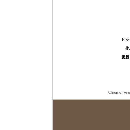
ヒッ
作
更新
Chrome,