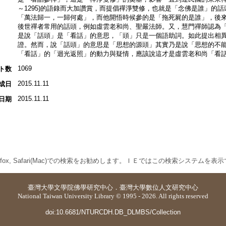
～1295)的語錄而大加讚賞，而提倡禪淨雙修，也就是「念佛是誰」的
「萬法歸一，一歸何處」，而他開悟時候參的是「拖死屍的是誰」，後來
後世禪者常用的話頭，例如虛雲老和尚、聖嚴法師。又，慧門禪師認為
是說「話頭」是「看話」的意思，「頭」只是一個語助詞。如此提出相
證。然而，說「話頭」的意思是「思想的源頭」其實乃是說「思想的不
「看話」的「迴光返照」的動力與疑情，應該說這才是虛雲老和尚「看
1069
ト数
2015.11.11
成日
2015.11.11
日期
 Firefox, Safari(Mac)での検索をお勧めします。ＩＥではこの検索システムを
臺灣大學
文學院佛學研究中心
．
臺灣大學數位人文研究中心
National Taiwan University Library © 1995 - 2026. All rights reserved
doi:10.6681/NTURCDH.DB_DLMBS/Collection