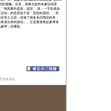
話頭的濫觴。但是，高峰元妙的本參話頭是
「拖死屍的是誰」或說「 誰」一字也成為
「話頭」的意思並不是「思想的源頭」，而
異於旁人之說，並做了很多名詞用語的考
能表達出來的源頭」，正是要激發起參禪者
話參禪」的重點。
表示できません。