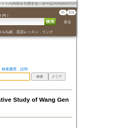
サイトの内容を引用する
．
ホームページへ
中
EN
ト内
｜
戻る
タル仏経
言語レッスン
リンク
．
．
．
検索履歴
．
説明
tudy of Wang Gen