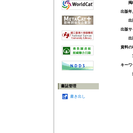
掲
出版年
出
出版サ
出
資料の
キーワ
書誌管理
書き出し