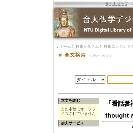
サイトマップ
．
．
ホーム
>
検索システム
>
検索エンジン
>
本文を読む
「看話參禪」
まだ本館にオーソラ
イズされていません
thought 
加えサービス