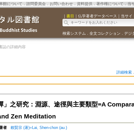
本館について
．
諮問委員会
．
お問い合わせ
．
資料提供
．
著作権について
．
当
｜
書目
｜
仏学著者データベース
｜
当サイ
検索システム
全文コレクション
デジ
．
．
書誌の詳細内容
詳細検索
之研究：淵源、途徑與主要類型=A Comparative S
and Zen Meditation
著者
賴賢宗 (著)=Lai, Shen-chon (au.)