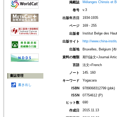
Mélanges Chinois et 
掲載誌
v.3
巻号
1934-1935
出版年月日
169 - 255
ページ
Institut Belge des Ha
出版者
http://www.china-instit
出版サイト
出版地
Bruxelles, Belgium
資料の種類
期刊論文=Journal Artic
言語
法文=French
145. 160
ノート
書誌管理
Yogacara
キーワード
書き出し
ISBN
9789068312799 (pbk)
ISSN
07754612 (P)
690
ヒット数
2015.11.13
作成日