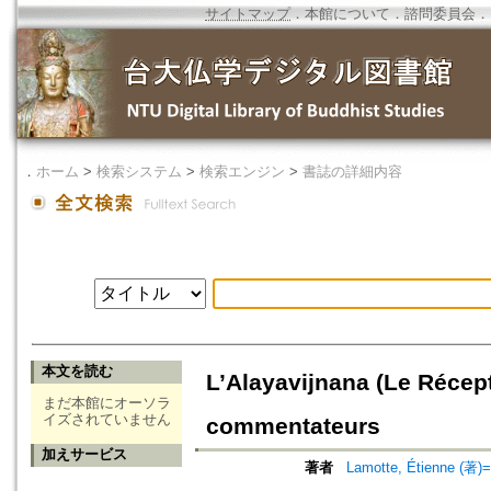
サイトマップ
．
本館について
．
諮問委員会
．
．
ホーム
>
検索システム
>
検索エンジン
>
書誌の詳細内容
本文を読む
L’Alayavijnana (Le Réce
まだ本館にオーソラ
イズされていません
commentateurs
加えサービス
著者
Lamotte, Étienne (著)=