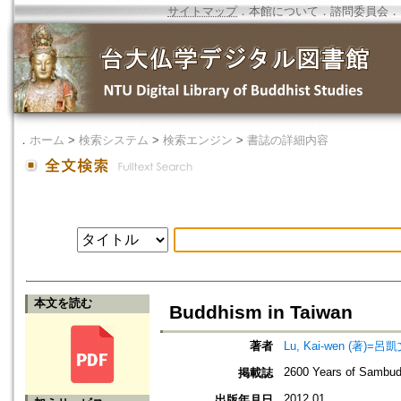
サイトマップ
．
本館について
．
諮問委員会
．
．
ホーム
>
検索システム
>
検索エンジン
>
書誌の詳細内容
本文を読む
Buddhism in Taiwan
著者
Lu, Kai-wen (著)=呂凱文
2600 Years of Sambud
掲載誌
2012.01
出版年月日