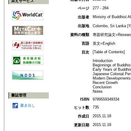
加えサービス
277 - 284
ページ
Ministry of Buddhist Af
出版者
出版地
Colombo, Sri Lank
資料の種類
專題研究論文=Research
言語
英文=English
[Table of Contents]
目次
Introduction
Beginnings of Buddhis
Early Years of Buddhi
Japanese Colonial Per
Modern Developments
Recent Growth
Conclusion
Notes
書誌管理
ISBN
9789559349334
書き出し
735
ヒット数
2015.11.18
作成日
2015.11.18
更新日期