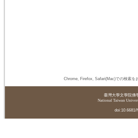
Chrome, Firefox, Safari(
臺灣大學
文學院佛
National Taiwan Universi
doi:10.6681