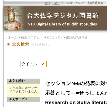
サイトマップ
．
本館について
．
諮問委員会
．
．
ホーム
>
検索システム
>
検索エンジン
>
書誌の詳細内容
本文を読む
セッション№5の発表に対
まだ本館にオーソラ
イズされていません
応答として―=せっしょんno
加えサービス
Research on Sūtra literat