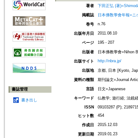
著者
下田正弘 (著)=Shimoda, 
掲載誌
日本佛敎學會年報=ニホン ブッキ
n.76
巻号
2011.08.10
出版年月日
195 - 207
ページ
出版者
日本佛教學會=Nihon Buddh
http://nbra.jp/
出版サイト
出版地
京都, 日本 [Kyoto, Jap
資料の種類
期刊論文=Journal Artic
言語
日文=Japanese
書誌管理
キーワード
仏教学; 遊行経; 法鏡経
書き出し
ISSN
09103287 (P); 2189715
454
ヒット数
2015.12.03
作成日
2019.01.23
更新日期