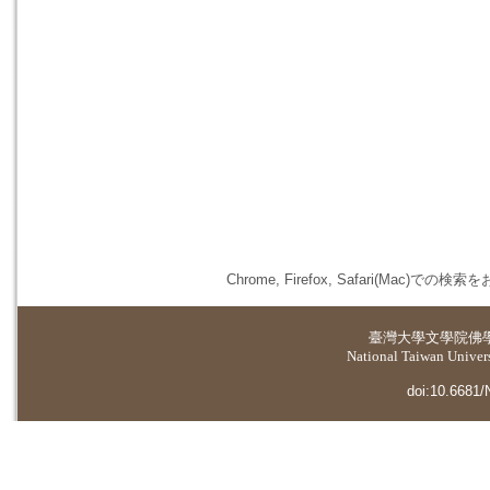
Chrome, Firefox, Safari(
臺灣大學
文學院佛
National Taiwan Universi
doi:10.6681