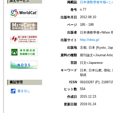
加えサービス
掲載誌
日本佛敎學會年報=ニホン ブッキ
n.77
巻号
2012.08.10
出版年月日
185 - 198
ページ
出版者
日本佛教學會=Nihon Buddh
http://nbra.jp/
出版サイト
出版地
京都, 日本 [Kyoto, Jap
資料の種類
期刊論文=Journal Artic
言語
日文=Japanese
キーワード
日本; 日本仏教; 僧祐
疑経
書誌管理
ISSN
09103287 (P); 2189715
554
ヒット数
書き出し
2015.12.23
作成日
2019.01.24
更新日期