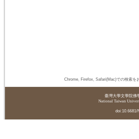
Chrome, Firefox, Safari(
臺灣大學
文學院佛
National Taiwan Universi
doi:10.6681