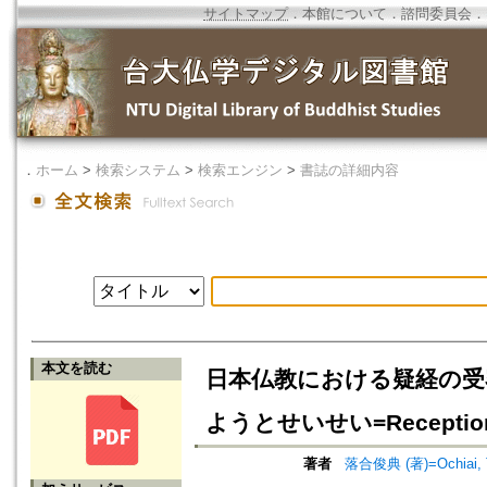
サイトマップ
．
本館について
．
諮問委員会
．
．
ホーム
>
検索システム
>
検索エンジン
>
書誌の詳細内容
本文を読む
日本仏教における疑経の受
ようとせいせい=Reception and
著者
落合俊典 (著)=Ochiai, To