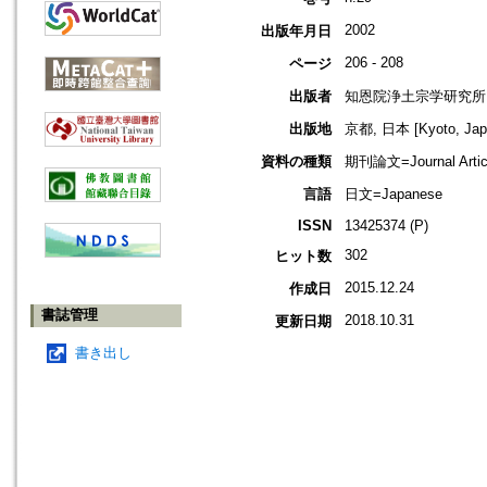
2002
出版年月日
206 - 208
ページ
出版者
知恩院浄土宗学研究所
出版地
京都, 日本 [Kyoto, Jap
資料の種類
期刊論文=Journal Artic
言語
日文=Japanese
ISSN
13425374 (P)
302
ヒット数
2015.12.24
作成日
書誌管理
2018.10.31
更新日期
書き出し