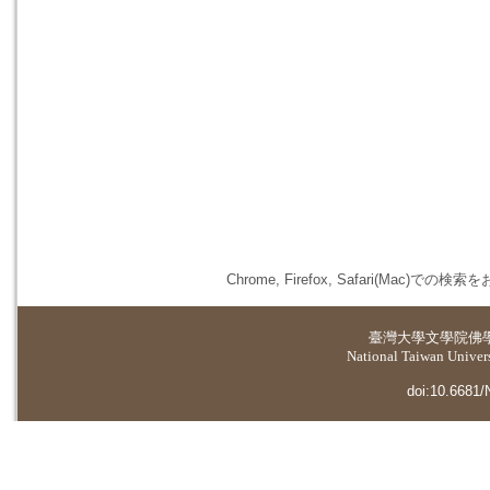
Chrome, Firefox, Safari(
臺灣大學
文學院佛
National Taiwan Universi
doi:10.6681