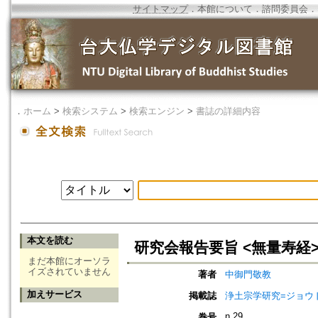
サイトマップ
．
本館について
．
諮問委員会
．
．
ホーム
>
検索システム
>
検索エンジン
>
書誌の詳細内容
本文を読む
研究会報告要旨 <無量寿経
まだ本館にオーソラ
イズされていません
著者
中御門敬教
加えサービス
掲載誌
浄土宗学研究=ジョウドシュ
n.29
巻号