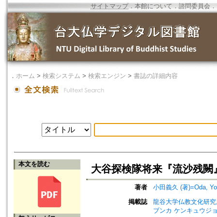
サイトマップ
．
本館について
．
諮問委員会
．
．
ホーム
>
検索システム
>
検索エンジン
>
書誌の詳細内容
本文を読む
大谷探検隊将来『流沙残闕
著者
小田義久 (著)=Oda, Yosh
掲載誌
龍谷大学仏教文化研究所紀要=Bull
ブンカ ケンキュウジョ