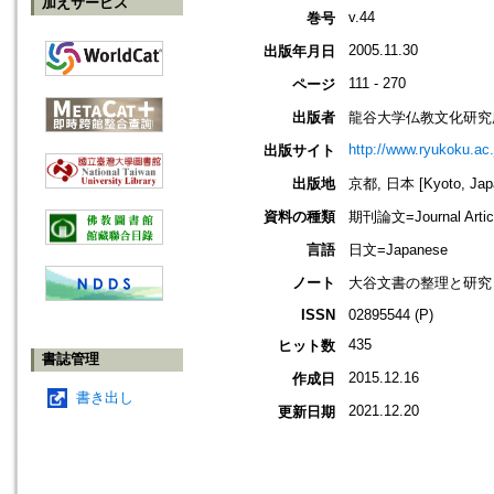
加えサービス
v.44
巻号
2005.11.30
出版年月日
111 - 270
ページ
出版者
龍谷大学仏教文化研究
http://www.ryukoku.ac.
出版サイト
出版地
京都, 日本 [Kyoto, Jap
資料の種類
期刊論文=Journal Artic
言語
日文=Japanese
ノート
大谷文書の整理と研究
ISSN
02895544 (P)
435
ヒット数
書誌管理
2015.12.16
作成日
書き出し
2021.12.20
更新日期