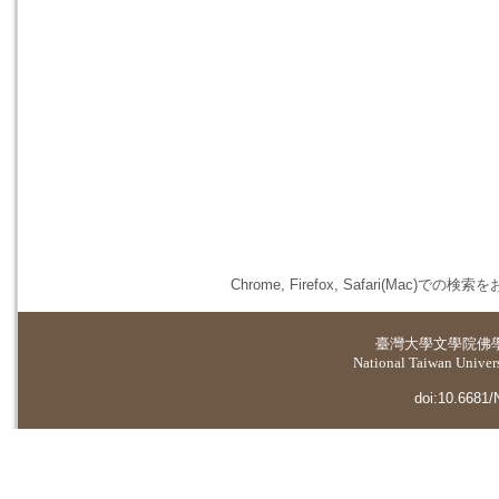
Chrome, Firefox, Safari(
臺灣大學
文學院佛
National Taiwan Universi
doi:10.6681