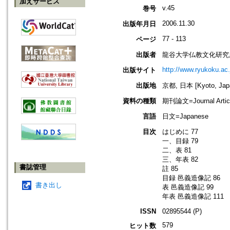
加えサービス
v.45
巻号
2006.11.30
出版年月日
77 - 113
ページ
出版者
龍谷大学仏教文化研究
http://www.ryukoku.ac.
出版サイト
出版地
京都, 日本 [Kyoto, Jap
資料の種類
期刊論文=Journal Artic
言語
日文=Japanese
目次
はじめに 77
一、目録 79
二、表 81
三、年表 82
書誌管理
註 85
目録 邑義造像記 86
書き出し
表 邑義造像記 99
年表 邑義造像記 111
ISSN
02895544 (P)
579
ヒット数