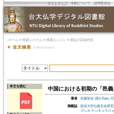
サイトマップ
．
本館について
．
諮問委員会
．
．
ホーム
>
検索システム
>
検索エンジン
>
書誌の詳細内容
本文を読む
中国における初期の「邑義」について（
著者
佐藤智水 (著)=Sato, Chis
掲載誌
龍谷大学仏教文化研究所紀要=Bull
ブンカ ケンキュウジョ