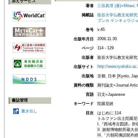
加えサービス
著者
三谷真澄 (著)=Mitani, M
掲載誌
龍谷大学仏教文化研究所紀要=Bull
ブンカ ケンキュウジョ
v.45
巻号
2006.11.30
出版年月日
114 - 129
ページ
出版者
龍谷大学仏教文化研究
http://www.ryukoku.ac.
出版サイト
出版地
京都, 日本 [Kyoto, Jap
資料の種類
期刊論文=Journal Artic
言語
日文=Japanese
書誌管理
キーワード
陀羅尼經
書き出し
目次
はじめに 114
トルファン出土陀羅尼仏
I.『西域考古図譜』所
II. 旅順博物館所蔵
III.「六朝冩佛説呪祚經