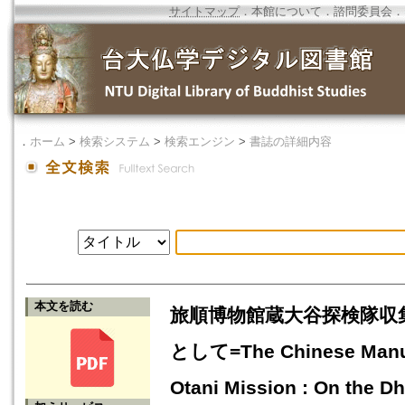
サイトマップ
．
本館について
．
諮問委員会
．
．
ホーム
>
検索システム
>
検索エンジン
>
書誌の詳細内容
本文を読む
旅順博物館蔵大谷探検隊収
として=The Chinese Manusc
Otani Mission : On the Dh