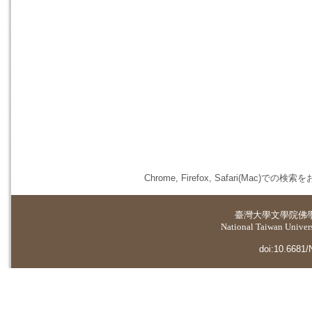
Chrome, Firefox, Safari(
臺灣大學
文學院佛
National Taiwan Universi
doi:10.6681