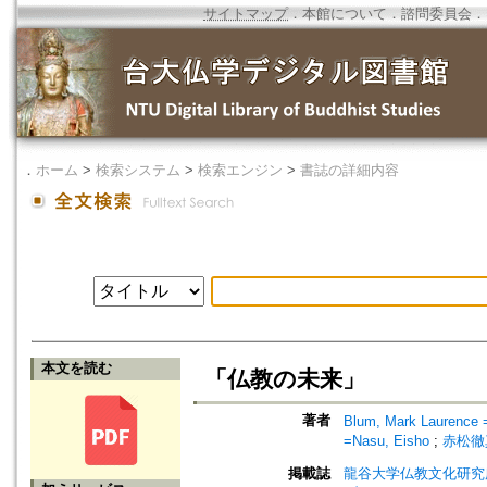
サイトマップ
．
本館について
．
諮問委員会
．
．
ホーム
>
検索システム
>
検索エンジン
>
書誌の詳細内容
本文を読む
「仏教の未来」
著者
Blum, Mark Lauren
=Nasu, Eisho
;
赤松徹真 
掲載誌
龍谷大学仏教文化研究所紀要=Bull