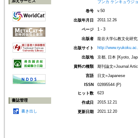
加えサービス
ブンカ ケンキュウジョ
v.50
巻号
2011.12.26
出版年月日
1 - 3
ページ
出版者
龍谷大学仏教文化研究
http://www.ryukoku.ac.
出版サイト
出版地
京都, 日本 [Kyoto, Jap
資料の種類
期刊論文=Journal Artic
言語
日文=Japanese
ISSN
02895544 (P)
623
ヒット数
書誌管理
2015.12.21
作成日
書き出し
2021.12.20
更新日期