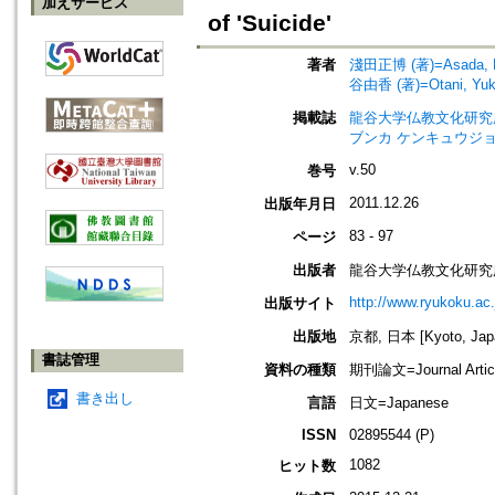
加えサービス
of 'Suicide'
著者
淺田正博 (著)=Asada, Ma
谷由香 (著)=Otani, Yuka
掲載誌
龍谷大学仏教文化研究所紀要=Bull
ブンカ ケンキュウジョ
v.50
巻号
2011.12.26
出版年月日
83 - 97
ページ
出版者
龍谷大学仏教文化研究
http://www.ryukoku.ac.
出版サイト
出版地
京都, 日本 [Kyoto, Jap
書誌管理
資料の種類
期刊論文=Journal Artic
書き出し
言語
日文=Japanese
ISSN
02895544 (P)
1082
ヒット数