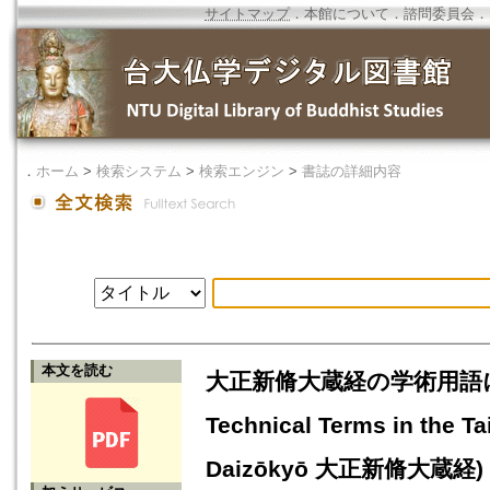
サイトマップ
．
本館について
．
諮問委員会
．
．
ホーム
>
検索システム
>
検索エンジン
>
書誌の詳細内容
本文を読む
大正新脩大蔵経の学術用語に関す
Technical Terms in the T
Daizōkyō 大正新脩大蔵経) : An