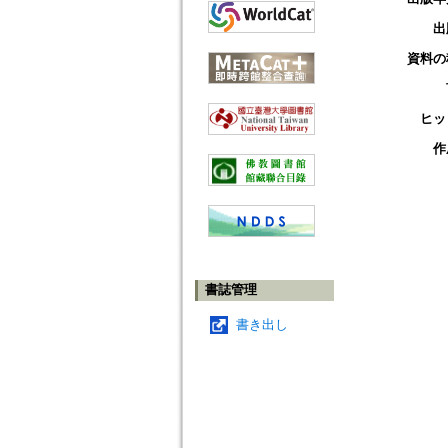
出
資料の
ヒッ
作
書誌管理
書き出し