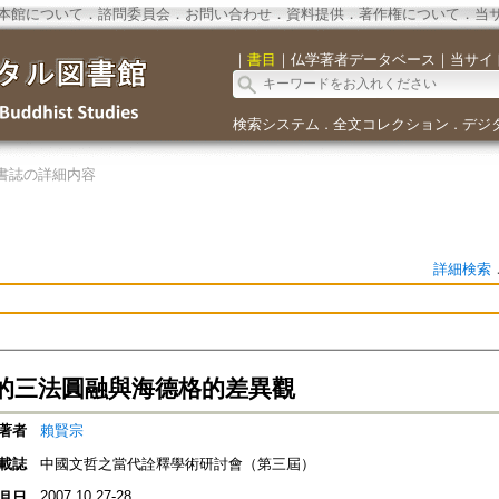
本館について
．
諮問委員会
．
お問い合わせ
．
資料提供
．
著作権について
．
当
｜
書目
｜
仏学著者データベース
｜
当サイ
検索システム
全文コレクション
デジ
．
．
書誌の詳細内容
詳細検索
的三法圓融與海德格的差異觀
著者
賴賢宗
載誌
中國文哲之當代詮釋學術研討會（第三屆）
2007.10.27-28
月日