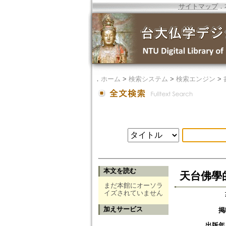
サイトマップ
．
．
ホーム
>
検索システム
>
検索エンジン
>
本文を読む
天台佛學
まだ本館にオーソラ
イズされていません
加えサービス
掲
出版年