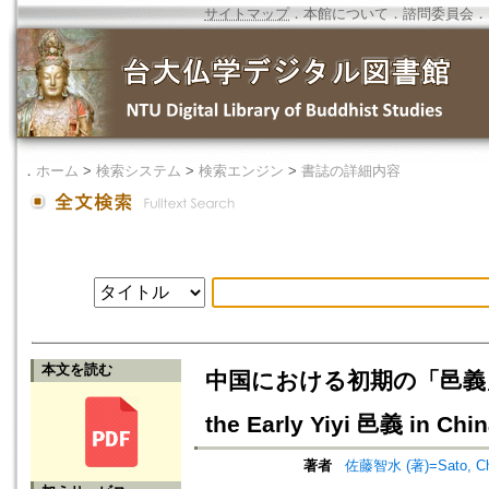
サイトマップ
．
本館について
．
諮問委員会
．
．
ホーム
>
検索システム
>
検索エンジン
>
書誌の詳細内容
本文を読む
中国における初期の「邑義」
the Early Yiyi 邑義 in Chin
著者
佐藤智水 (著)=Sato, Chis