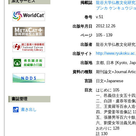
加えサービス
掲載誌
龍谷大学仏教文化研究所紀要=Bull
ブンカ ケンキュウジョ
v.51
巻号
2012.12.26
出版年月日
105 - 139
ページ
出版者
龍谷大学仏教文化研究
http://www.ryukoku.ac.
出版サイト
出版地
京都, 日本 [Kyoto, Jap
資料の種類
期刊論文=Journal Artic
言語
日文=Japanese
目次
はじめに 105
一、邑義信士女五十四人
書誌管理
二、白詡・盧恭等造像記
三、王黄羅等百余人造像
書き出し
四、尹愛姜等造像記 11
五、張勝男等百六十餘人
六、劉愛女等法義兄弟姉
おわりに 128
註 130