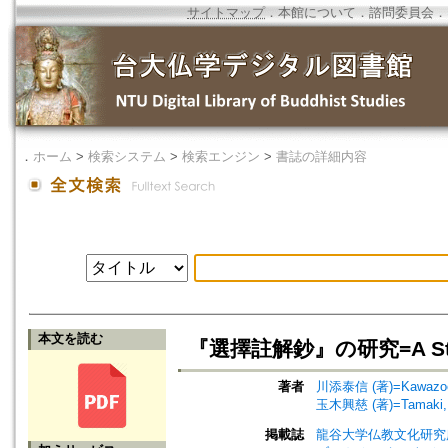
サイトマップ
．
本館について
．
諮問委員会
．
．
ホーム
>
検索システム
>
検索エンジン
>
書誌の詳細内容
本文を読む
『選擇註解鈔』の研究=A Study
著者
川添泰信 (著)=Kawazoe, 
玉木興慈 (著)=Tamaki, Ko
掲載誌
龍谷大学仏教文化研究所紀要=Bull