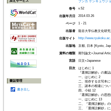
加えサービス
ブンカ ケンキュウジョ
v.52
巻号
2014.03.26
出版年月日
1 - 21
ページ
出版者
龍谷大学仏教文化研究
http://www.ryukoku.ac.
出版サイト
出版地
京都, 日本 [Kyoto, Jap
資料の種類
期刊論文=Journal Artic
言語
日文=Japanese
目次
はじめに 1
『選揮註解紗』の書誌的
一、はじめに 2
書誌管理
二、現存する古写本につ
三、諸本の相違について
書き出し
四、小結 12
「選揮註解紗』の思想内
一、はじめに 13
二、『選揮註解紗』の概
三、「選揮註解紗」に