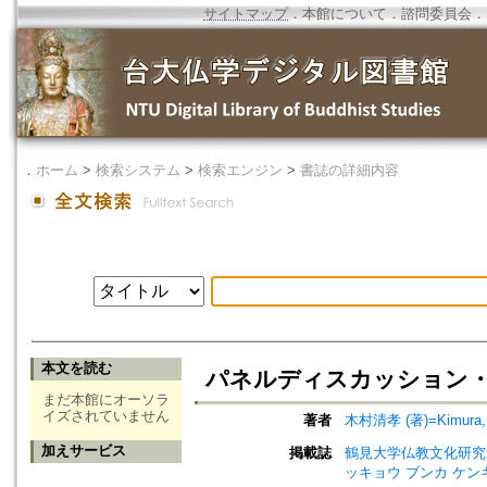
サイトマップ
．
本館について
．
諮問委員会
．
．
ホーム
>
検索システム
>
検索エンジン
>
書誌の詳細内容
本文を読む
パネルディスカッション・質疑応答 =
まだ本館にオーソラ
イズされていません
著者
木村清孝 (著)=Kimura, K
加えサービス
掲載誌
鶴見大学仏教文化研究所紀要=Bul
ッキョウ ブンカ ケン