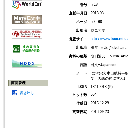
n.18
巻号
2013.03
出版年月日
50 - 60
ページ
出版者
鶴見大学
https://www.tsurumi-u.
出版サイト
出版地
橫濱, 日本 [Yokohama,
資料の種類
期刊論文=Journal Artic
言語
日文=Japanese
ノート
(曹洞宗大本山總持寺
て : 大悲の禅に学ぶ)
書誌管理
ISSN
13419013 (P)
書き出し
664
ヒット数
2015.12.28
作成日
2018.09.20
更新日期