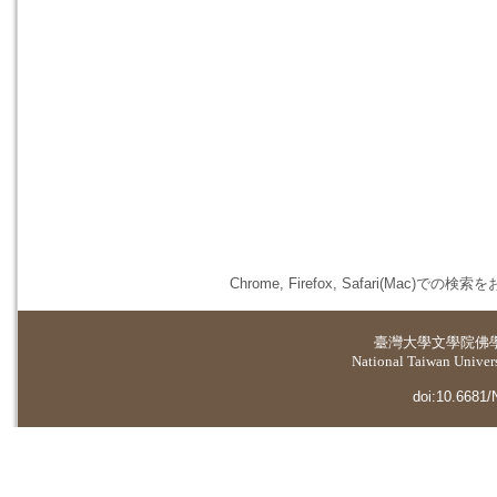
Chrome, Firefox, Safari(
臺灣大學
文學院佛
National Taiwan Universi
doi:10.6681