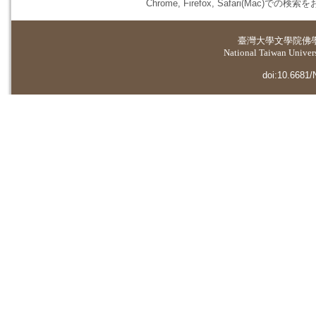
Chrome, Firefox, Safari(
臺灣大學
文學院佛
National Taiwan Universi
doi:10.6681