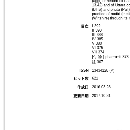
(aggi) or heated oil (t
13.42) and of Uttara c
(BHS) and phuta (Pall)
practice of maitri (me
(Wiltshire) through its
I 392
目次
II 390
III 388
IV 385
V 380
VI 375
VII 374
[付 論 ] phar−a−ti 373
註 367
ISSN
13434128 (P)
621
ヒット数
2016.03.28
作成日
2017.10.31
更新日期