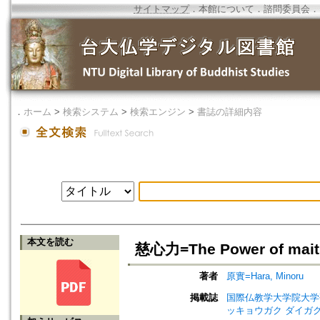
サイトマップ
．
本館について
．
諮問委員会
．
．
ホーム
>
検索システム
>
検索エンジン
>
書誌の詳細内容
本文を読む
慈心力=The Power of mait
著者
原實=Hara, Minoru
掲載誌
国際仏教学大学院大学研究紀要=Jo
ッキョウガク ダイガク