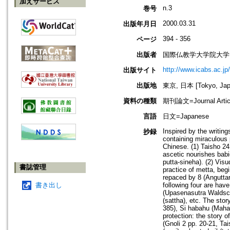
加えサービス
n.3
巻号
2000.03.31
出版年月日
394 - 356
ページ
出版者
国際仏教学大学院大学
http://www.icabs.ac.jp/
出版サイト
出版地
東京, 日本 [Tokyo, Jap
資料の種類
期刊論文=Journal Artic
言語
日文=Japanese
Inspired by the writin
抄録
containing miraculous 
Chinese. (1) Taisho 24
ascetic nourishes babi
putta-sineha). (2) Vis
書誌管理
practice of metta, be
repaced by 8 (Anguttar
書き出し
following four are have
(Upasenasutra Waldscmi
(sattha), etc. The st
385), Si habahu (Maha
protection: the story 
(Gnoli 2 pp. 20-21, Ta